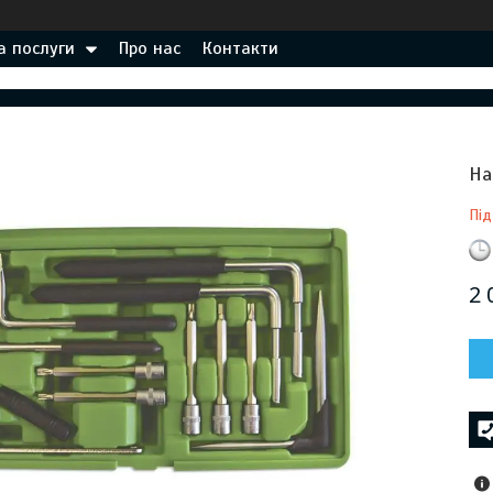
а послуги
Про нас
Контакти
На
Під
2 