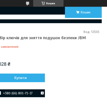
Кошик
Кошик
Код:
51501
бір ключів для зняття подушок безпеки JBM
 замовлення
Відправка з 21 серпня 2026
028 ₴
Купити
+380 (66) 801-71-17