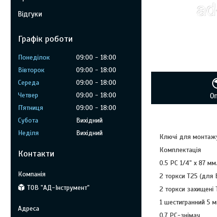
Відгуки
Графік роботи
Понеділок
09:00
18:00
Вівторок
09:00
18:00
Середа
09:00
18:00
Четвер
09:00
18:00
О
Пʼятниця
09:00
18:00
Субота
Вихідний
Неділя
Вихідний
Ключі для монтажу
Комплектація
Контакти
0.5 РС 1/4" х 87 м
2 торкси Т25 (для B
ТОВ "АД-Інструмент"
2 торкси захищені 
1 шестигранний 5 м
0,7 РС-знімач