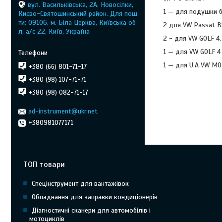
вул. Васильківська, 2А, Новосілки,
1 — для подушки б
Києво-Святошинський район. Для пош
ти: 09106, м. Біла Церква, Київська об
2 для VW Passat B5
л, а/с 22, Київ, Україна
2 - для VW GOLF 4,
1 — для VW GOLF 4
1 — для U.A VW MO
+380 (66) 801-71-17
+380 (98) 107-71-71
+380 (98) 082-71-17
ad-instrument@ukr.net
+380981077171
ТОП товари
Спецінструмент для вантажівок
Обладнання для заправки кондиціонерів
Діагностичні сканери для автомобілів і
мотоциклів