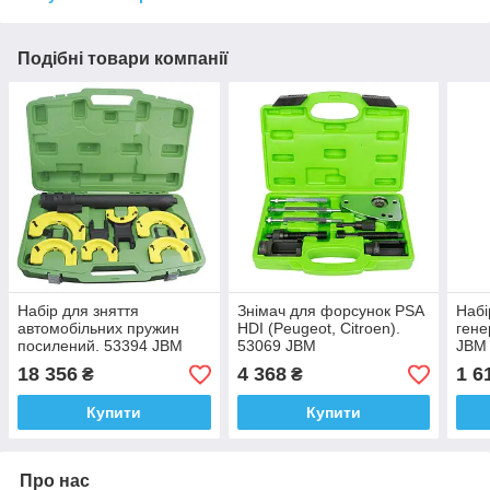
Подібні товари компанії
Набір для зняття
Знімач для форсунок PSA
Haбi
автомобільних пружин
HDI (Peugeot, Citroen).
гене
посилений. 53394 JBM
53069 JBM
JBM
18 356
4 368
1 6
₴
₴
Купити
Купити
Про нас