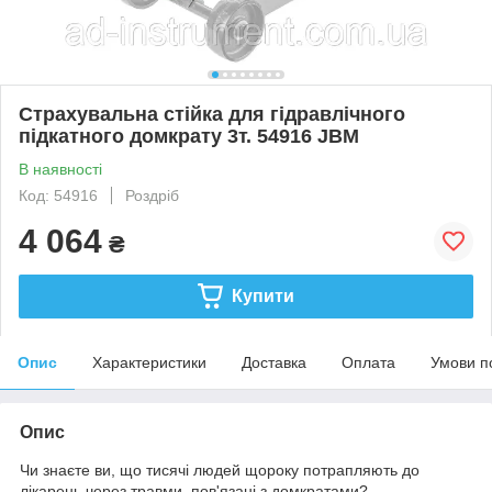
Страхувальна стійка для гідравлічного
підкатного домкрату 3т. 54916 JBM
В наявності
Код: 54916
Роздріб
4 064
₴
Купити
Опис
Характеристики
Доставка
Оплата
Умови п
Опис
Чи знаєте ви, що тисячі людей щороку потрапляють до
лікарень через травми, пов'язані з домкратами?