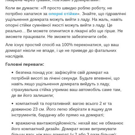
Коли ви думаєте: «Я просто швидко роблю роботу, не
потрібно хапатися за
опорні стійки
». Знайте, що гідравлічні
ущільнення домкрата можуть вийти з ладу. На жаль, навіть
опорні стійки сумнівної якості можуть вийти з ладу. Це
реально... Ви можете опинитися в лікарні або ще гірше. Не
зможете працювати. Не зможете забезпечити себе.
Але існує простий спосіб на 100% переконатися, що ваш
домкрат ніколи не впаде, і це не приведе до фатальних
наслідків.
Головні переваги:
безпека понад усе: зафіксуйте свій домкрат на
потрібній висоті за лічені секунди. Будьте впевнені, що
навіть якщо ущільнення домкрата вийдуть з ладу,
страхувальна стійка утримає ваш автомобіль саме там,
де ви його залишили;
компактний та портативний: вагою всього 2 кг та
довжиною 23 см. Його легко зберігати в ящику для
інструментів, бардачку або прямо на домкраті;
вражаюча вантажопідйомність: нехай вас не обманює
його компактний дизайн. Домкрат може витримувати
більшу вагу, ніж ваш домкрат (у 2 або 3 рази більше);