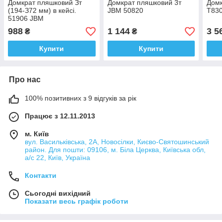
Домкрат пляшковий Зт
Домкрат пляшковий 3т
Домк
(194-З72 мм) в кейсі.
JBM 50820
T83
51906 JBM
988
1 144
3 5
₴
₴
Купити
Купити
Про нас
100% позитивних з 9 відгуків за рік
Працює з 12.11.2013
м. Київ
вул. Васильківська, 2А, Новосілки, Києво-Святошинський
район. Для пошти: 09106, м. Біла Церква, Київська обл,
а/с 22, Київ, Україна
Контакти
Сьогодні вихідний
Показати весь графік роботи