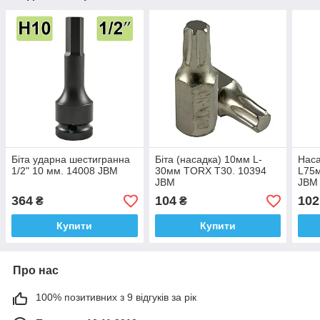
Біта ударна шестигранна
Біта (насадка) 10мм L-
Наса
1/2" 10 мм. 14008 JBM
30мм TORX T30. 10394
L75
JBM
JBM
364
104
102
₴
₴
Купити
Купити
Про нас
100% позитивних з 9 відгуків за рік