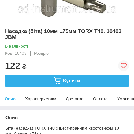
Насадка (біта) 10мм L75мм TORX T40. 10403
JBM
В наявності
Код: 10403
Роздріб
122
₴
Купити
Опис
Характеристики
Доставка
Оплата
Умови п
Опис
Біта (насадка) TORX T40 з шестигранним хвостовиком 10
мм. Довжина 75мм.