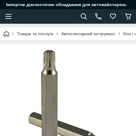
Імпортне діагностичне обладнання для автомайстерень
Товари та послуги
Автослюсарний інструмент
Біти і