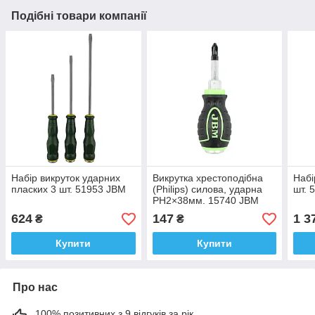
Подібні товари компанії
Набір викруток ударних
Викрутка хрестоподібна
Набі
пласких 3 шт. 51953 JBM
(Philips) силова, ударна
шт. 
PH2×38мм. 15740 JBM
624
147
1 3
₴
₴
Купити
Купити
Про нас
100% позитивних з 9 відгуків за рік