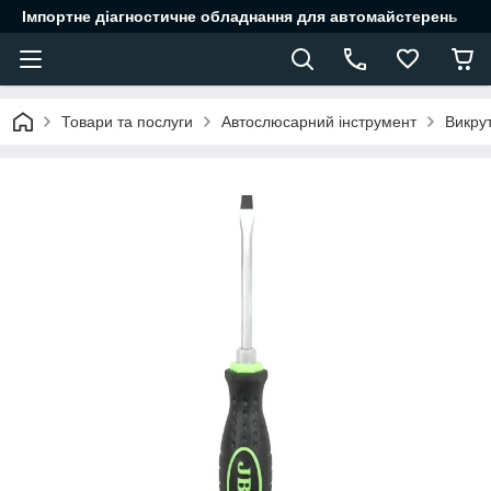
Імпортне діагностичне обладнання для автомайстерень
Товари та послуги
Автослюсарний інструмент
Викру