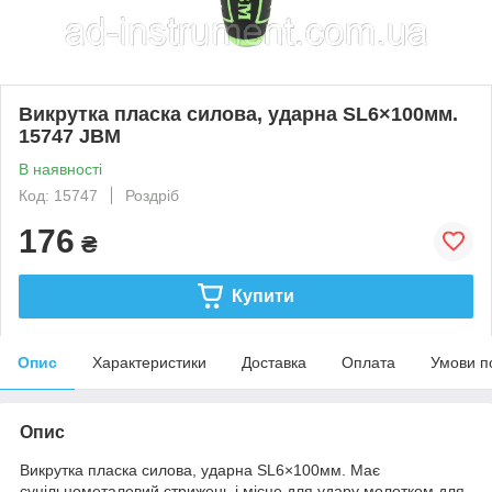
Викрутка пласка силова, ударна SL6×100мм.
15747 JBM
В наявності
Код: 15747
Роздріб
176
₴
Купити
Опис
Характеристики
Доставка
Оплата
Умови п
Опис
Викрутка пласка силова, ударна SL6×100мм. Має
суцільнометалевий стрижень і місце для удару молотком для