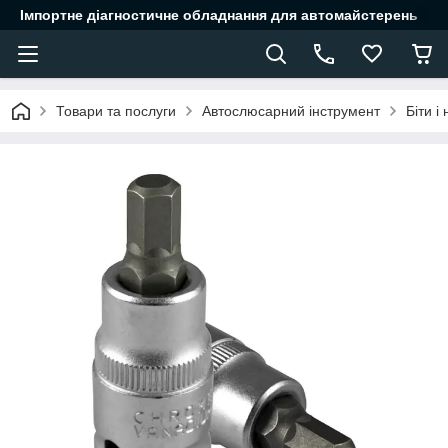
Імпортне діагностичне обладнання для автомайстерень
Товари та послуги
Автослюсарний інструмент
Біти і