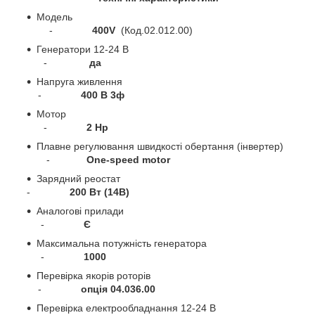
Модель
-
400V
(Код.02.012.00)
Генератори 12-24 В
-
да
Напруга живлення
-
400 В 3ф
Мотор
-
2 Hp
Плавне регулювання швидкості обертання (інвертер)
-
One-speed motor
Зарядний реостат
-
200 Вт (14В)
Аналогові прилади
-
Є
Максимальна потужність генератора
-
1000
Перевірка якорів роторів
-
опція 04.036.00
Перевірка електрообладнання 12-24 В