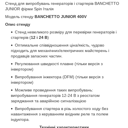
Стенд для випробувань генераторів і стартерів BANCHETTO
JUNIOR фірми Spin Італія
Модель стенду
BANCHETTO JUNIOR 400V
Опис стенду
Стенд невеликого розміру для перевірки генераторів і
стартерів (
12 і 24 В
)
Оптимальне співвідношення ціна/якість, чудово
підходить для механічних/електричних майстерень і
продавців запасних частин.
Регулювання швидкості плавне (тільки версія з
інвертором)
Випробування інжектора (DFM) (тільки версія з
інвертором)
Можливе проведення таких випробувань:
випробування генераторів 12-24 В з реостатом
заряджання та аварійною сигналізацією
Випробування стартера в різь холостого ходу без
навантаження з керуванням вхідним реле та полем
індуктора.
Технічні характеристики