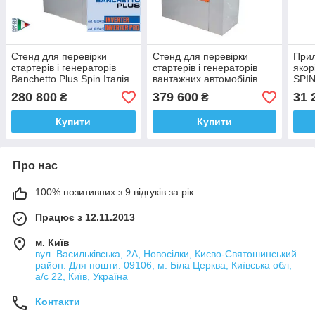
Стенд для перевірки
Стенд для перевірки
Прил
стартерів і генераторів
стартерів і генераторів
якор
Banchetto Plus Spin Італія
вантажних автомобілів
SPI
BANCHETTO PROFI Spin
280 800
379 600
31 
₴
₴
Італія
Купити
Купити
Про нас
100% позитивних з 9 відгуків за рік
Працює з 12.11.2013
м. Київ
вул. Васильківська, 2А, Новосілки, Києво-Святошинський
район. Для пошти: 09106, м. Біла Церква, Київська обл,
а/с 22, Київ, Україна
Контакти