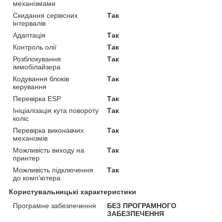
механізмами
Скидання сервісних
Так
інтервалів
Адаптація
Так
Контроль олії
Так
Розблокування
Так
іммобілайзера
Кодування блоків
Так
керування
Перевірка ESP
Так
Ініціалізація кута повороту
Так
коліс
Перевірка виконавчих
Так
механізмів
Можливість виходу на
Так
принтер
Можливість підключення
Так
до комп'ютера
Користувальницькі характеристики
Програмне забезпечення
БЕЗ ПРОГРАМНОГО
ЗАБЕЗПЕЧЕННЯ