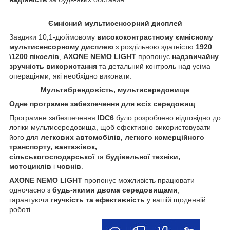
Ємнісний мультисенсорний дисплей
Завдяки 10,1-дюймовому
висококонтрастному ємнісному
мультисенсорному дисплею
з роздільною здатністю
1920
\1200 пікселів
,
AXONE NEMO LIGHT
пропонує
надзвичайну
зручність використання
та детальний контроль над усіма
операціями, які необхідно виконати.
Мультибрендовість, мультисередовище
Одне програмне забезпечення для всіх середовищ
Програмне забезпечення
IDC6
було розроблено відповідно до
логіки мультисередовища, щоб ефективно використовувати
його для
легкових автомобілів, легкого комерційного
транспорту, вантажівок,
сільськогосподарської
та
будівельної техніки,
мотоциклів
і
човнів
.
AXONE NEMO LIGHT
пропонує можливість працювати
одночасно з
будь-якими двома середовищами
,
гарантуючи
гнучкість та ефективність
у вашій щоденній
роботі.