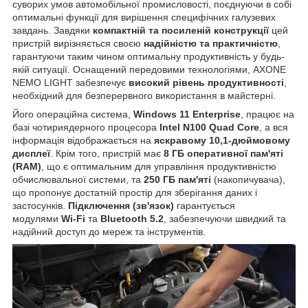
суворих умов автомобільної промисловості, поєднуючи в собі
оптимальні функції для вирішення специфічних галузевих
завдань. Завдяки
компактній та посиленій конструкції
цей
пристрій вирізняється своєю
надійністю та практичністю
,
гарантуючи таким чином оптимальну продуктивність у будь-
якій ситуації. Оснащений передовими технологіями, AXONE
NEMO LIGHT забезпечує
високий рівень продуктивності
,
необхідний для безперервного використання в майстерні.
Його операційна система,
Windows 11 Enterprise
, працює на
базі чотириядерного процесора
Intel N100 Quad Core
, а вся
інформація відображається на
яскравому 10,1-дюймовому
дисплеї
. Крім того, пристрій має
8 ГБ оперативної пам'яті
(RAM)
, що є оптимальним для управління продуктивністю
обчислювальної системи, та
250 ГБ пам'яті
(накопичувача),
що пропонує достатній простір для зберігання даних і
застосунків.
Підключення (зв'язок)
гарантується
модулями
Wi-Fi
та
Bluetooth 5.2
, забезпечуючи швидкий та
надійний доступ до мереж та інструментів.