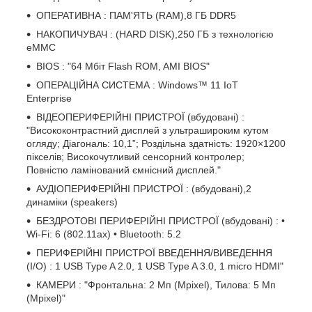
ОПЕРАТИВНА : ПАМ'ЯТЬ (RAM),8 ГБ DDR5
НАКОПИЧУВАЧ : (HARD DISK),250 ГБ з технологією
eMMC
BIOS : "64 Мбіт Flash ROM, AMI BIOS"
ОПЕРАЦІЙНА СИСТЕМА : Windows™ 11 IoT
Enterprise
ВІДЕОПЕРИФЕРІЙНІ ПРИСТРОЇ (вбудовані) :
"Висококонтрастний дисплей з ультрашироким кутом
огляду; Діагональ: 10,1”; Роздільна здатність: 1920×1200
пікселів; Високочутливий сенсорний контролер;
Повністю ламінований ємнісний дисплей."
АУДІОПЕРИФЕРІЙНІ ПРИСТРОЇ : (вбудовані),2
динаміки (speakers)
БЕЗДРОТОВІ ПЕРИФЕРІЙНІ ПРИСТРОЇ (вбудовані) : •
Wi-Fi: 6 (802.11ax) • Bluetooth: 5.2
ПЕРИФЕРІЙНІ ПРИСТРОЇ ВВЕДЕННЯ/ВИВЕДЕННЯ
(I/O) : 1 USB Type A 2.0, 1 USB Type A 3.0, 1 micro HDMI"
КАМЕРИ : "Фронтальна: 2 Мп (Mpixel), Тилова: 5 Мп
(Mpixel)"