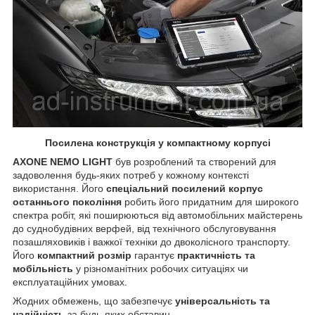
Посилена конструкція
у компактному корпусі
AXONE NEMO LIGHT
був розроблений та створений для
задоволення будь-яких потреб у кожному контексті
використання. Його
спеціальний посилений корпус
останнього покоління
робить його придатним для широкого
спектра робіт, які поширюються від автомобільних майстерень
до суднобудівних верфей, від технічного обслуговування
позашляховиків і важкої техніки до двоколісного транспорту.
Його
компактний розмір
гарантує
практичність та
мобільність
у різноманітних робочих ситуаціях чи
експлуатаційних умовах.
Жодних обмежень, що забезпечує
універсальність та
надійність
за будь-яких обставин.