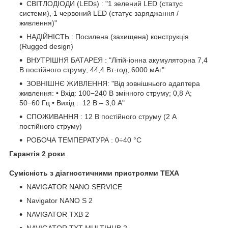
СВІТЛОДІОДИ (LEDs) : "1 зелений LED (статус
системи), 1 червоний LED (статус заряджання /
живлення)"
НАДІЙНІСТЬ : Посилена (захищена) конструкція
(Rugged design)
ВНУТРІШНЯ БАТАРЕЯ : "Літій-іонна акумуляторна 7,4
В постійного струму; 44,4 Вт·год; 6000 мАг"
ЗОВНІШНЄ ЖИВЛЕННЯ: "Від зовнішнього адаптера
живлення: • Вхід: 100−240 В змінного струму; 0,8 A;
50−60 Гц • Вихід : 12 В – 3,0 A"
СПОЖИВАННЯ : 12 В постійного струму (2 A
постійного струму)
РОБОЧА ТЕМПЕРАТУРА : 0÷40 °C
Гарантія 2 роки
Сумісність з діагностичними пристроями TEXA
NAVIGATOR NANO SERVICE
Navigator NANO S 2
NAVIGATOR TXB 2
NAVIGATOR TXT MULTIHUB 2