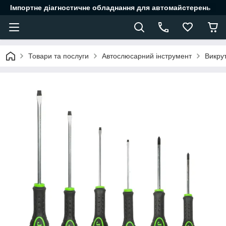
Імпортне діагностичне обладнання для автомайстерень
Товари та послуги
Автослюсарний інструмент
Викру