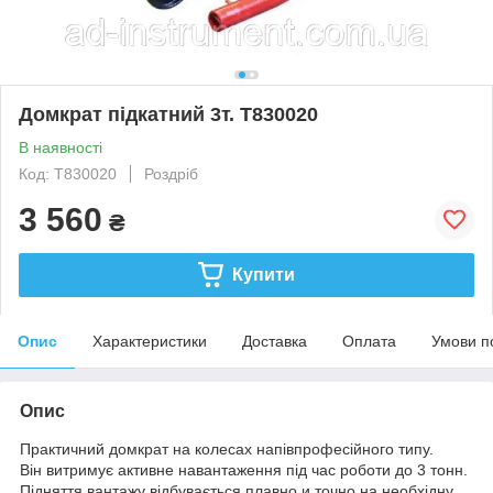
Домкрат підкатний 3т. T830020
В наявності
Код: T830020
Роздріб
3 560
₴
Купити
Опис
Характеристики
Доставка
Оплата
Умови п
Опис
Практичний домкрат на колесах напівпрофесійного типу.
Він витримує активне навантаження під час роботи до 3 тонн.
Підняття вантажу відбувається плавно и точно на необхідну