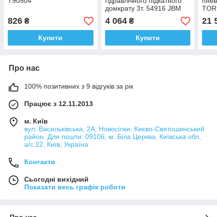
T90504
гідравлічного підкатного
пнев
домкрату 3т. 54916 JBM
TOR
826
4 064
21 
₴
₴
Купити
Купити
Про нас
100% позитивних з 9 відгуків за рік
Працює з 12.11.2013
м. Київ
вул. Васильківська, 2А, Новосілки, Києво-Святошинський
район. Для пошти: 09106, м. Біла Церква, Київська обл,
а/с 22, Київ, Україна
Контакти
Сьогодні вихідний
Показати весь графік роботи