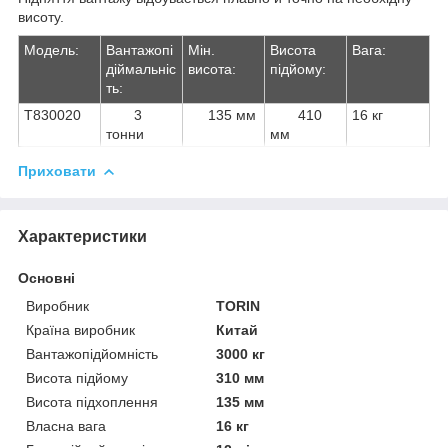
висоту.
Модель:
Вантажопі
Мін.
Висота
Вага:
діймальніс
висота:
підйому:
ть:
T830020
3
135 мм
410
16 кг
тонни
мм
Приховати
Характеристики
Основні
Виробник
TORIN
Країна виробник
Китай
Вантажопідйомність
3000 кг
Висота підйому
310 мм
Висота підхоплення
135 мм
Власна вага
16 кг