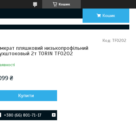
Кошик
Кошик
Код:
TF0202
мкрат пляшковий низькопрофільний
ухштоковый 2т TORIN TF0202
аявності
099 ₴
Купити
+380 (66) 801-71-17