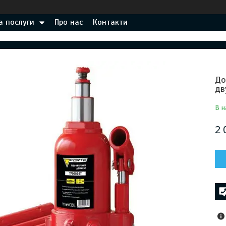
а послуги
Про нас
Контакти
До
дв
В н
2 