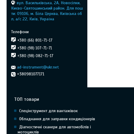
вул. Васильківська, 2А, Новосілки,
Києво-Святошинський район. Для пош
ти: 09106, м. Біла Церква, Київська об
л, а/с 22, Київ, Україна
+380 (66) 801-71-17
+380 (98) 107-71-71
+380 (98) 082-71-17
ad-instrument@ukr.net
+380981077171
ТОП товари
Спецінструмент для вантажівок
Обладнання для заправки кондиціонерів
Діагностичні сканери для автомобілів і
мотоциклів