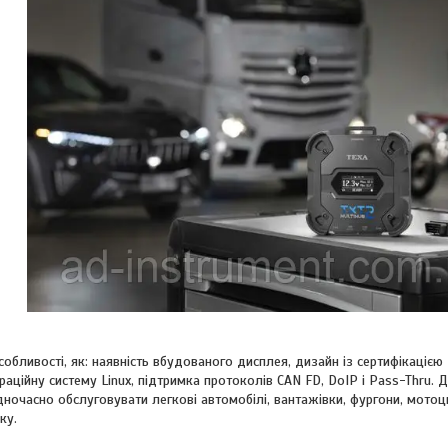
особливості, як: наявність вбудованого дисплея, дизайн із сертифікацією 
аційну систему Linux, підтримка протоколів CAN FD, DoIP і Pass-Thru. 
ночасно обслуговувати легкові автомобілі, вантажівки, фургони, мотоц
ку.