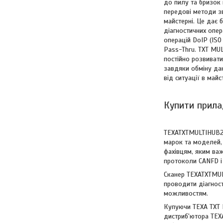
до пилу та бризок 
передові методи зв
майстерні. Це дає 
діагностичних опер
операцій DoIP (ISO
Pass-Thru. TXT MU
постійно розвивати
завдяки обміну да
від ситуації в май
Купити прила
TEXATXTMULTIHUB2 
марок та моделей,
фахівцям, яким ва
протоколи CANFD і
Сканер TEXATXTMUL
проводити діагнос
можливостям.
Купуючи TEXA TXT 
дистриб'ютора TEX