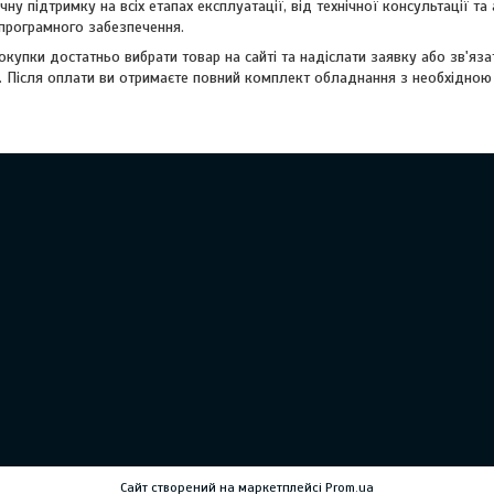
чну підтримку на всіх етапах експлуатації, від технічної консультації т
 програмного забезпечення.
купки достатньо вибрати товар на сайті та надіслати заявку або зв'я
. Після оплати ви отримаєте повний комплект обладнання з необхідною
Сайт створений на маркетплейсі
Prom.ua