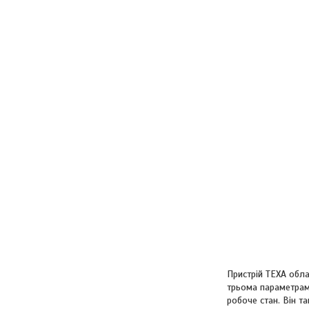
Пристрій TEXA обла
трьома параметрами
робоче стан. Він т