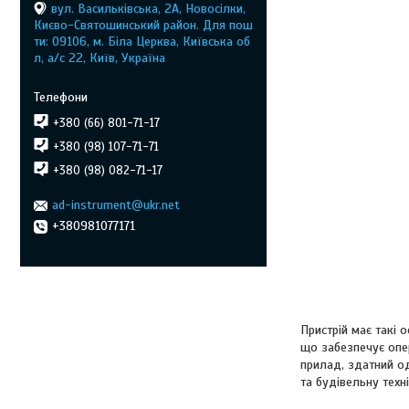
вул. Васильківська, 2А, Новосілки,
Києво-Святошинський район. Для пош
ти: 09106, м. Біла Церква, Київська об
л, а/с 22, Київ, Україна
+380 (66) 801-71-17
+380 (98) 107-71-71
+380 (98) 082-71-17
ad-instrument@ukr.net
+380981077171
Пристрій має такі 
що забезпечує опер
прилад, здатний од
та будівельну техні