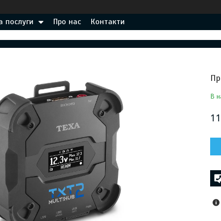
а послуги
Про нас
Контакти
Пр
В н
11