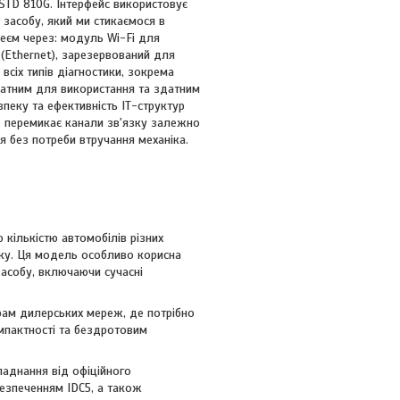
STD 810G. Інтерфейс використовує
 засобу, який ми стикаємося в
плеєм через: модуль Wi-Fi для
 (Ethernet), зарезервований для
всіх типів діагностики, зокрема
датним для використання та здатним
зпеку та ефективність ІТ-структур
о перемикає канали зв'язку залежно
я без потреби втручання механіка.
кількістю автомобілів різних
іку. Ця модель особливо корисна
асобу, включаючи сучасні
рам дилерських мереж, де потрібно
мпактності та бездротовим
ладнання від офіційного
езпеченням IDC5, а також