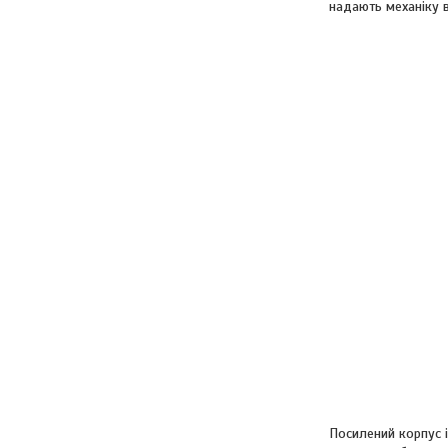
надають механіку в
Посилений корпус і