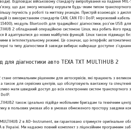
води). Відповідає військовому стандарту випробування на падіння MIL-
'язку, що дає змогу механіку керувати будь-яким типом транспортного
більшу гнучкість у роботі та миттєву реакцію. Пристрій взаємодіє з дис
ацій із використанням стандартів CAN, CAN FD і DoIP, мережевий кабель
 13400), модуль Bluetooth для традиційної діагностики, роз'єм USB для 
LTIHUB 2 обладнаний операційною системою Linux, яка робить його при
ся й адаптуватися до нових майбутніх функцій. Linux також підвищує бе
ними в інтелектуальному режимі. Це означає, що інтерфейс автоматичн
стерні та типу діагностики й завжди вибирає найкраще доступне з'єднанн
д для діагностики авто TEXA TXT MULTIHUB 2
стане оптимальним рішенням для автосервісів, які працюють з великою 
 а також для сервісних центрів, що обслуговують вантажну та спецтехн
жливо мати швидкий доступ до всіх електронних систем транспортного з
 DoIP.
TIHUB2 також ідеально підійде мобільним бригадам та технічним цент
тику в польових умовах або в умовах обмеженого простору завдяки ко
MULTIHUB 2 в AD-Instrument, ви гарантовано отримуєте оригінальне об
A в Україні. Ми надаємо повний комплект з ліцензійним програмним заб