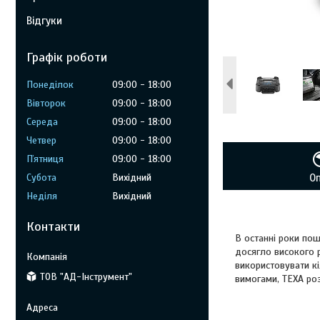
Відгуки
Графік роботи
Понеділок
09:00
18:00
Вівторок
09:00
18:00
Середа
09:00
18:00
Четвер
09:00
18:00
Пʼятниця
09:00
18:00
Субота
Вихідний
О
Неділя
Вихідний
Контакти
В останні роки по
досягло високого р
використовувати кі
ТОВ "АД-Інструмент"
вимогами, TEXA роз