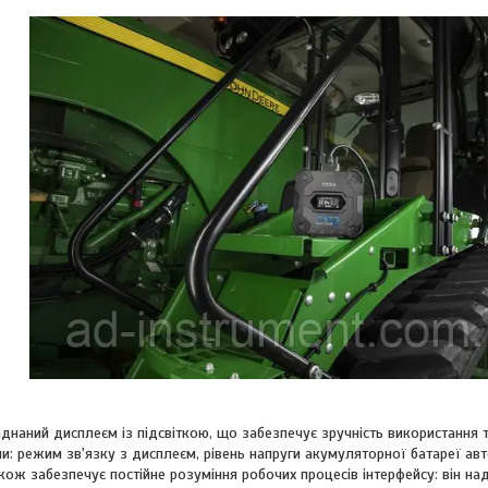
днаний дисплеєм із підсвіткою, що забезпечує зручність використання 
: режим зв'язку з дисплеєм, рівень напруги акумуляторної батареї автом
акож забезпечує постійне розуміння робочих процесів інтерфейсу: він на