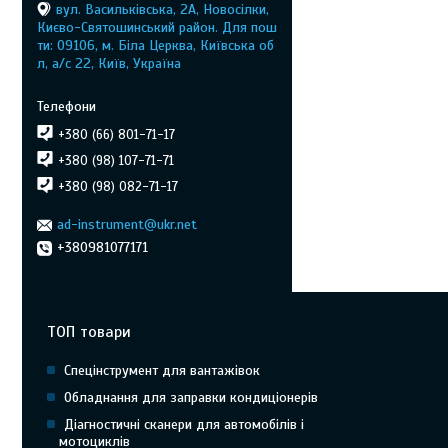
вул. Васильківська, 2А, Новосілки,
Києво-Святошинський район. Для пош
ти: 09106, м. Біла Церква, Київська об
л, а/с 22, Київ, Україна
+380 (66) 801-71-17
+380 (98) 107-71-71
+380 (98) 082-71-17
ad-instrument@ukr.net
+380981077171
ТОП товари
Спецінструмент для вантажівок
Обладнання для заправки кондиціонерів
Діагностичні сканери для автомобілів і
мотоциклів