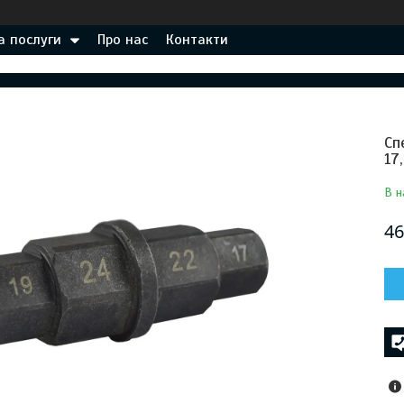
а послуги
Про нас
Контакти
Сп
17
В н
46