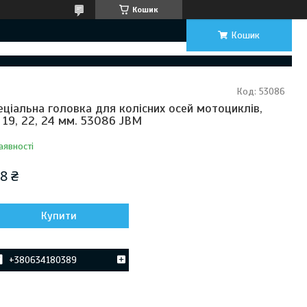
Кошик
Кошик
Код:
53086
еціальна головка для колісних осей мотоциклів,
, 19, 22, 24 мм. 53086 JBM
аявності
8 ₴
Купити
+380634180389