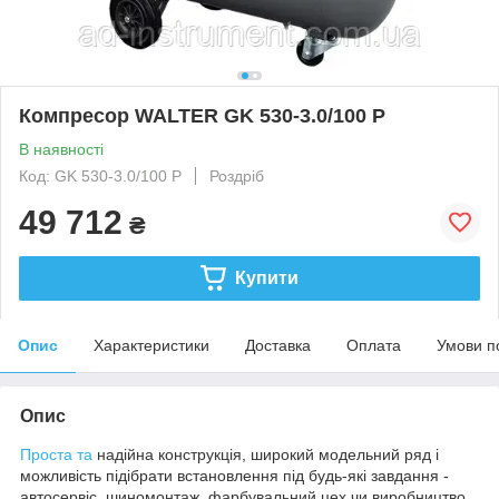
Компресор WALTER GK 530-3.0/100 P
В наявності
Код: GK 530-3.0/100 P
Роздріб
49 712
₴
Купити
Опис
Характеристики
Доставка
Оплата
Умови п
Опис
Проста та
надійна конструкція, широкий модельний ряд і
можливість підібрати встановлення під будь-які завдання -
автосервіс, шиномонтаж, фарбувальний цех чи виробництво.