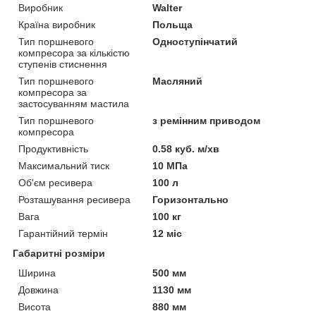
Виробник
Walter
Країна виробник
Польща
Тип поршневого
Одноступінчатий
компресора за кількістю
ступенів стиснення
Тип поршневого
Масляний
компресора за
застосуванням мастила
Тип поршневого
з ремінним приводом
компресора
Продуктивність
0.58 куб. м/хв
Максимальний тиск
10 МПа
Об'єм ресивера
100 л
Розташування ресивера
Горизонтально
Вага
100 кг
Гарантійний термін
12 міс
Габаритні розміри
Ширина
500 мм
Довжина
1130 мм
Висота
880 мм