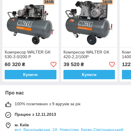
Компресор WALTER GK
Компресор WALTER GK
Ком
530-3.0/200 P
420-2,2/100P
1400
60 320
39 520
122
₴
₴
Купити
Купити
Про нас
100% позитивних з 9 відгуків за рік
Працює з 12.11.2013
м. Київ
вул. Васильківська, 2А, Новосілки, Києво-Святошинський