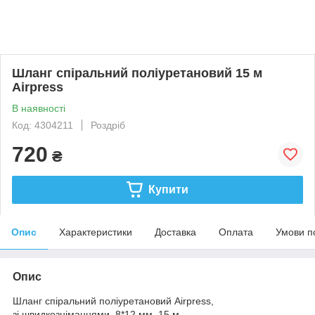
Шланг спіральний поліуретановий 15 м
Airpress
В наявності
Код: 4304211
Роздріб
720
₴
Купити
Опис
Характеристики
Доставка
Оплата
Умови п
Опис
Шланг спіральний поліуретановий Airpress,
зі швидкозніманнями, 8*12 мм, 15 м