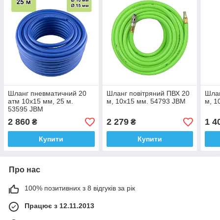
Шланг пневматичний 20
Шланг повітряний ПВХ 20
Шлан
aтм 10x15 мм, 25 м.
м, 10х15 мм. 54793 JBM
м, 1
53595 JBM
2 860
2 279
1 4
₴
₴
Купити
Купити
Про нас
100% позитивних з 8 відгуків за рік
Працює з 12.11.2013