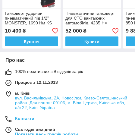
Гайковерт ударний
Пневматичний гайковерт
Гайк
пневматичний під 1/2"
для СТО вантажних
пнев
MONSTER, 1690 Нм KS
автомобілів, 4235 Нм
850 
Tools
515.3765 KS Tools
10 400
52 000
9 8
₴
₴
Німеччина
Купити
Купити
Про нас
100% позитивних з 9 відгуків за рік
Працює з 12.11.2013
м. Київ
вул. Васильківська, 2А, Новосілки, Києво-Святошинський
район. Для пошти: 09106, м. Біла Церква, Київська обл,
а/с 22, Київ, Україна
Контакти
Сьогодні вихідний
Показати весь графік роботи