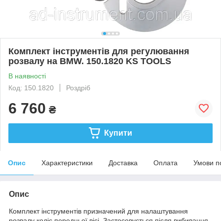
Комплект інструментів для регулювання
розвалу на BMW. 150.1820 KS TOOLS
В наявності
Код: 150.1820
Роздріб
6 760
₴
Купити
Опис
Характеристики
Доставка
Оплата
Умови п
Опис
Комплект інструментів призначений для налаштування
розвалу коліс передньої вісі. Застосовується після вибивання