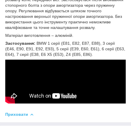
стопорного болта з опори амортизатора через пружинну
опору. Регулювання відбувається шляхом точного
настроювання верхньої пружинної опори амортизатора. Без
використання цього інструменту практично неможливе
кваліфіковане та точне налаштування розвалу.
Матеріал виготовлення – алюміній.
Застосування:
BMW 1 серії (E81, E82, E87, E88), 3 серії
(E46, E90, E91, E92, E93), 5 серії (E39, E60, E61), 6 серії (E63,
E64), 7 серії (E38, E6 X5 (E53), Z4 (E85, E86).
Приховати