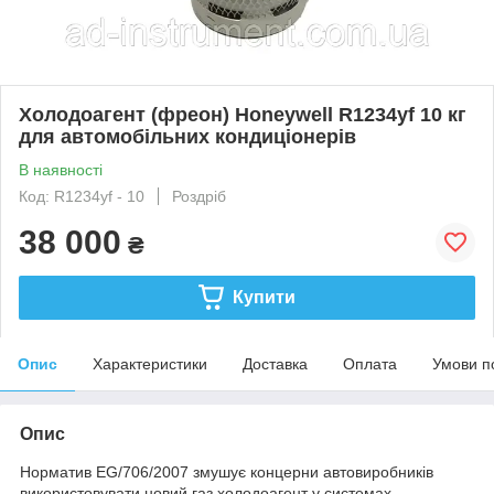
Холодоагент (фреон) Honeywell R1234yf 10 кг
для автомобільних кондиціонерів
В наявності
Код: R1234yf - 10
Роздріб
38 000
₴
Купити
Опис
Характеристики
Доставка
Оплата
Умови п
Опис
Норматив EG/706/2007 змушує концерни автовиробників
використовувати новий газ холодоагент у системах