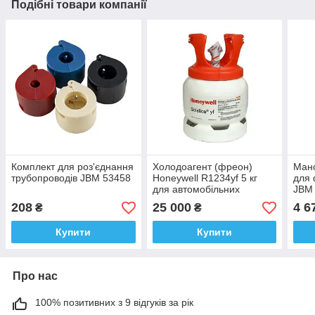
Подібні товари компанії
Комплект для роз'єднання
Холодоагент (фреон)
Мано
трубопроводів JBM 53458
Honeywell R1234yf 5 кг
для 
для автомобільних
JBM
кондиціонерів
208
25 000
4 6
₴
₴
Купити
Купити
Про нас
100% позитивних з 9 відгуків за рік