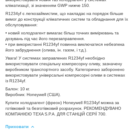
кліматизації, зі значенням GWP нижче 150.
R1234yf є легкозаймистим, що накладає на порядок більше
вимог до конструкції кліматичних систем та обладнання для їх
обслуговування:
• новий холодоагент вимагає більш точних вимірювань та
дозувань під час його перезаправлення.
• при використанні R1234yf повинна виключатися небезпека
його забруднення (олива, ін. газом, і т.д.).
Увага! У системах заправлених R1234yf необхідно
використовувати спеціальну компресорну оливу, зазначену
виробником транспортного засобу. Категорично заборонено
використовувати універсальні компресорні оливи в системах
із R1234yf.
Балон: 10 кг.
Виробник: Honeywell (США).
Купити холодоагент (фреон) Honeywell R1234yf можна за
готівковий та безготівковий розрахунок. РЕКОМЕНДУВАНО
КОМПАНІЄЮ TEXA S.P.A. ДЛЯ СТАНЦІЙ СЕРІЇ 700.
Приховати