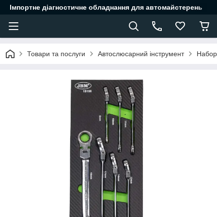
Імпортне діагностичне обладнання для автомайстерень
Товари та послуги
Автослюсарний інструмент
Набор