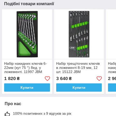
Подібні товари компанії
Набір накидних ключів 6-
Набір трещіточних ключів
Набі
22мм (кут 75 °) 8ед. у
в ложементі 8-19 мм, 12
наки
ложементі. 11997 JBM
шт. 15122 JBM
ложе
518
1 820
3 640
2 9
₴
₴
Купити
Купити
Про нас
100% позитивних з 9 відгуків за рік