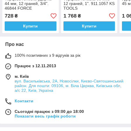
44 мм, 12 граней, 3/4".
12 граней, 1". 911.1057 KS
45 м
46844 FORCE
TOOLS
728
1 768
1 0
₴
₴
Купити
Купити
Про нас
100% позитивних з 9 відгуків за рік
Працює з 12.11.2013
м. Київ
вул. Васильківська, 2А, Новосілки, Києво-Святошинський
район. Для пошти: 09106, м. Біла Церква, Київська обл,
а/с 22, Київ, Україна
Контакти
Сьогодні працює з 09:00 до 18:00
Показати весь графік роботи