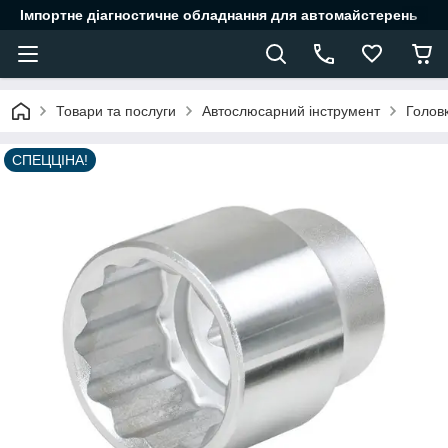
Імпортне діагностичне обладнання для автомайстерень
Товари та послуги
Автослюсарний інструмент
Головк
СПЕЦЦІНА!