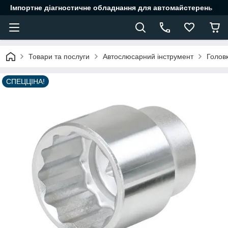
Імпортне діагностичне обладнання для автомайстерень
Товари та послуги
Автослюсарний інструмент
Головк
СПЕЦЦІНА!