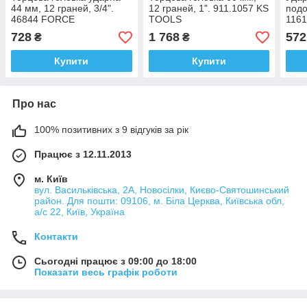
44 мм, 12 граней, 3/4".
12 граней, 1". 911.1057 KS
подо
46844 FORCE
TOOLS
116
728
1 768
572
₴
₴
Купити
Купити
Про нас
100% позитивних з 9 відгуків за рік
Працює з 12.11.2013
м. Київ
вул. Васильківська, 2А, Новосілки, Києво-Святошинський
район. Для пошти: 09106, м. Біла Церква, Київська обл,
а/с 22, Київ, Україна
Контакти
Сьогодні працює з 09:00 до 18:00
Показати весь графік роботи