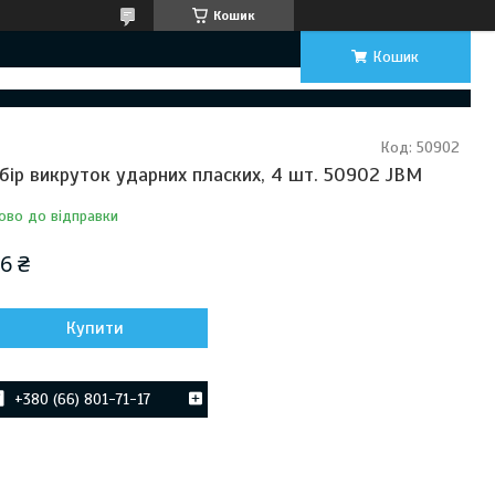
Кошик
Кошик
Код:
50902
бір викруток ударних пласких, 4 шт. 50902 JBM
ово до відправки
6 ₴
Купити
+380 (66) 801-71-17