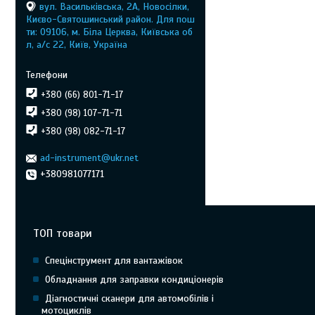
вул. Васильківська, 2А, Новосілки,
Києво-Святошинський район. Для пош
ти: 09106, м. Біла Церква, Київська об
л, а/с 22, Київ, Україна
+380 (66) 801-71-17
+380 (98) 107-71-71
+380 (98) 082-71-17
ad-instrument@ukr.net
+380981077171
ТОП товари
Спецінструмент для вантажівок
Обладнання для заправки кондиціонерів
Діагностичні сканери для автомобілів і
мотоциклів