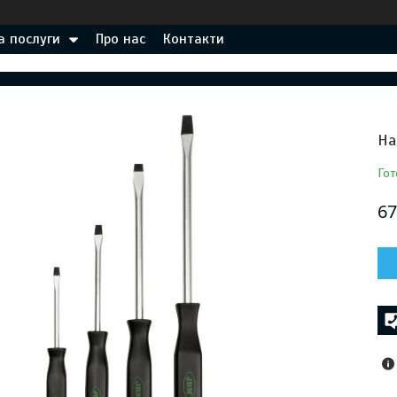
а послуги
Про нас
Контакти
На
Гот
67