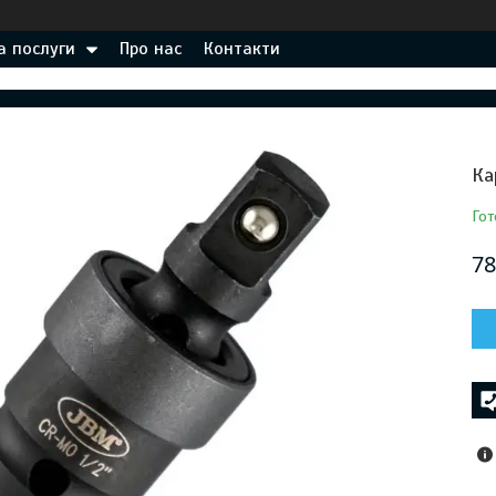
а послуги
Про нас
Контакти
Ка
Гот
78