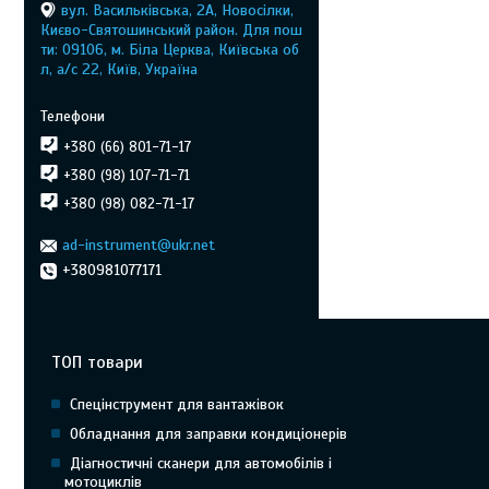
вул. Васильківська, 2А, Новосілки,
Києво-Святошинський район. Для пош
ти: 09106, м. Біла Церква, Київська об
л, а/с 22, Київ, Україна
+380 (66) 801-71-17
+380 (98) 107-71-71
+380 (98) 082-71-17
ad-instrument@ukr.net
+380981077171
ТОП товари
Спецінструмент для вантажівок
Обладнання для заправки кондиціонерів
Діагностичні сканери для автомобілів і
мотоциклів