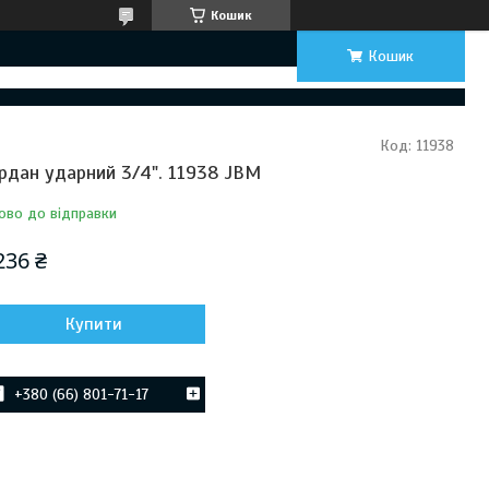
Кошик
Кошик
Код:
11938
рдан ударний 3/4". 11938 JBM
ово до відправки
236 ₴
Купити
+380 (66) 801-71-17