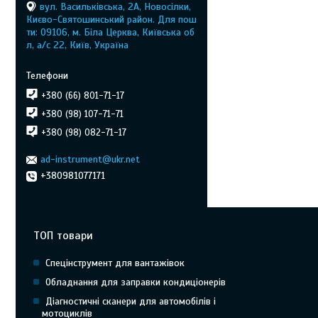
вул. Васильківська, 2А, Новосілки,
Києво-Святошинський район. Для пош
ти: 09106, м. Біла Церква, Київська об
л, а/с 22, Київ, Україна
+380 (66) 801-71-17
+380 (98) 107-71-71
+380 (98) 082-71-17
ad-instrument@ukr.net
+380981077171
ТОП товари
Спецінструмент для вантажівок
Обладнання для заправки кондиціонерів
Діагностичні сканери для автомобілів і
мотоциклів