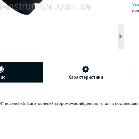
пов
пис
Характеристики
4" посилений. Виготовлений із хромо-молібденової сталі з подальши
.