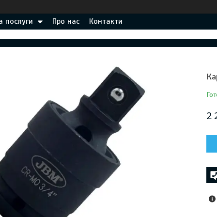
а послуги
Про нас
Контакти
Ка
Гот
2 