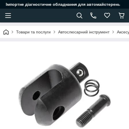
Імпортне діагностичне обладнання для автомайстерень
Товари та послуги
Автослюсарний інструмент
Аксес