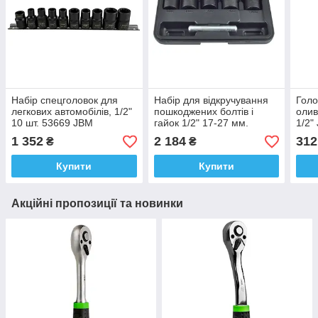
Набір спецголовок для
Набір для відкручування
Голо
легкових автомобілів, 1/2"
пошкоджених болтів і
олив
10 шт. 53669 JBM
гайок 1/2" 17-27 мм.
1/2"
52153 JBM
1 352
2 184
312
₴
₴
Купити
Купити
Акційні пропозиції та новинки