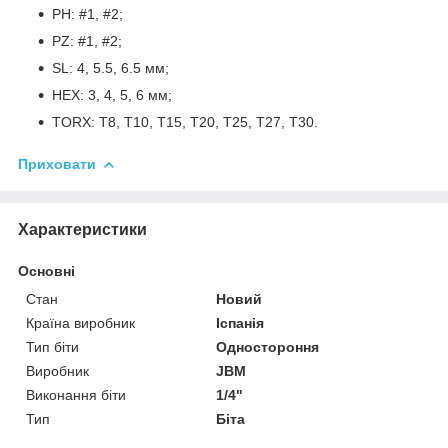
PH: #1, #2;
PZ: #1, #2;
SL: 4, 5.5, 6.5 мм;
HEX: 3, 4, 5, 6 мм;
TORX: T8, T10, T15, T20, T25, T27, T30.
Приховати
Характеристики
Основні
Стан
Новий
Країна виробник
Іспанія
Тип біти
Одностороння
Виробник
JBM
Виконання біти
1/4"
Тип
Біта