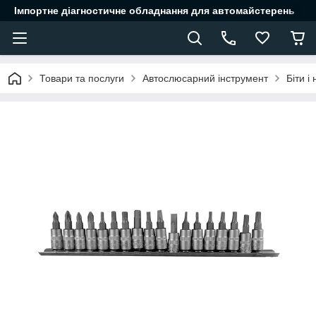
Імпортне діагностичне обладнання для автомайстерень
Товари та послуги
Автослюсарний інструмент
Біти і