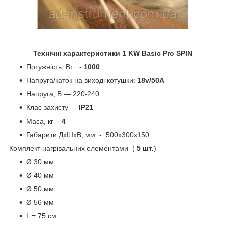
Технічні характеристики 1 KW Basic Pro SPIN
Потужність, Вт -
1000
Напруга/каток на виході котушки:
18v/50A
Напруга, В — 220-240
Клас захисту -
IP21
Маса, кг -
4
Габарити ДхШхВ, мм - 500х300х150
Комплект нагрівальних елементами (
5 шт.
)
Ø 30 мм
Ø 40 мм
Ø 50 мм
Ø 56 мм
L = 75 см