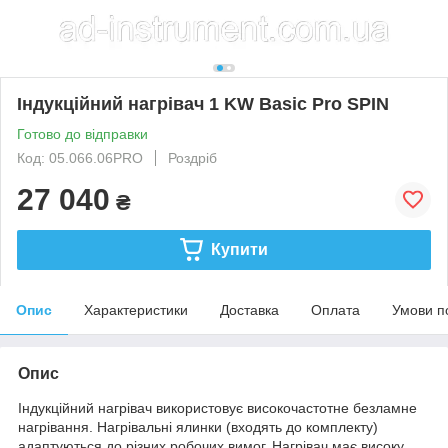
Індукційний нагрівач 1 KW Basic Pro SPIN
Готово до відправки
Код: 05.066.06PRO
Роздріб
27 040
₴
Купити
Опис
Характеристики
Доставка
Оплата
Умови п
Опис
Індукційний нагрівач використовує високочастотне безламне
нагрівання. Нагрівальні ялинки (входять до комплекту)
адаптуються до різних робочих вимог. Нагрівач має високу