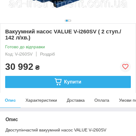
Вакуумний насос VALUE V-i260SV ( 2 ступ./
142 л/хв.)
Готово до відправки
Код: V-i260SV
Роздріб
30 992
₴
Купити
Опис
Характеристики
Доставка
Оплата
Умови п
Опис
Двоступінчастий вакуумний насос VALUE V-i260SV