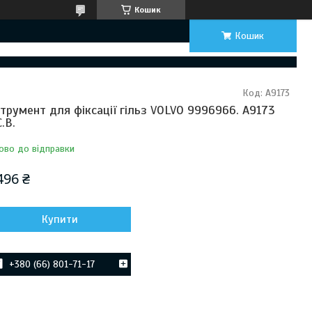
Кошик
Кошик
Код:
A9173
струмент для фіксації гільз VOLVO 9996966. A9173
C.B.
ово до відправки
496 ₴
Купити
+380 (66) 801-71-17