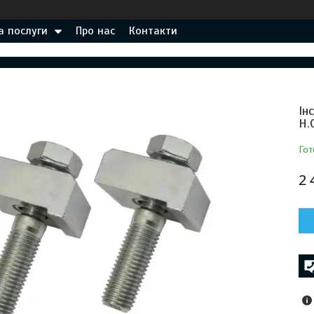
а послуги
Про нас
Контакти
Ін
H.
Гот
2 