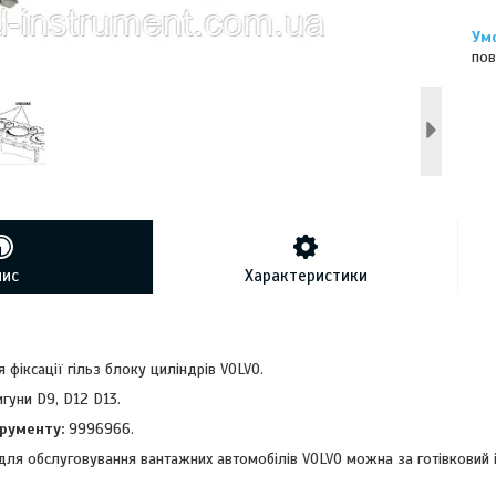
пов
пис
Характеристики
 фіксації гільз блоку циліндрів VOLVO.
гуни D9, D12 D13.
рументу:
9996966.
для обслуговування вантажних автомобілів VOLVO можна за готівковий 