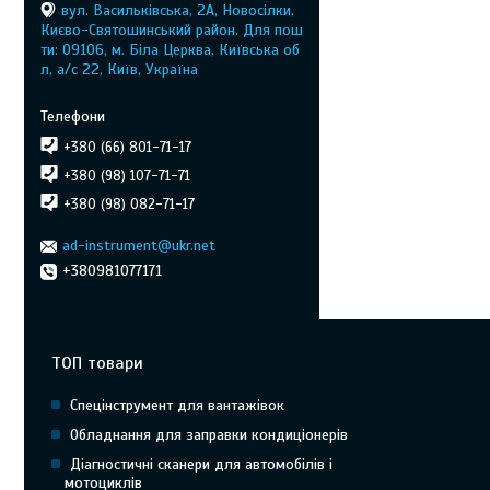
вул. Васильківська, 2А, Новосілки,
Києво-Святошинський район. Для пош
ти: 09106, м. Біла Церква, Київська об
л, а/с 22, Київ, Україна
+380 (66) 801-71-17
+380 (98) 107-71-71
+380 (98) 082-71-17
ad-instrument@ukr.net
+380981077171
ТОП товари
Спецінструмент для вантажівок
Обладнання для заправки кондиціонерів
Діагностичні сканери для автомобілів і
мотоциклів