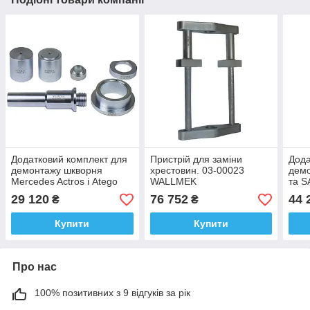
Додатковий комплект для
Пристрій для заміни
Дода
демонтажу шкворня
хрестовин. 03-00023
дем
Mercedes Actros і Atego
WALLMEK
та S
Wallmek 03-00031-220
200
29 120
76 752
44 
₴
₴
Купити
Купити
Про нас
100% позитивних з 9 відгуків за рік