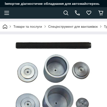
Імпортне діагностичне обладнання для автомайстерень
Товари та послуги
Спецінструмент для вантажівок
Т