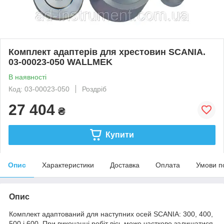
Комплект адаптерів для хрестовин SCANIA.
03-00023-050 WALLMEK
В наявності
Код: 03-00023-050
Роздріб
27 404
₴
Купити
Опис
Характеристики
Доставка
Оплата
Умови п
Опис
Комплект адаптований для наступних осей SCANIA: 300, 400,
500 і 600. При виконанні робіт вісь може частково залишатися