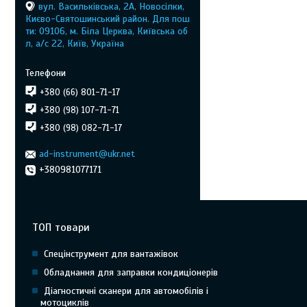
вул. Васильківська, 2А, Новосілки,
Києво-Святошинський район. Для пош
ти: 09106, м. Біла Церква, Київська об
л, а/с 22, Київ, Україна
+380 (66) 801-71-17
+380 (98) 107-71-71
+380 (98) 082-71-17
ad-instrument@ukr.net
+380981077171
ТОП товари
Спецінструмент для вантажівок
Обладнання для заправки кондиціонерів
Діагностичні сканери для автомобілів і
мотоциклів