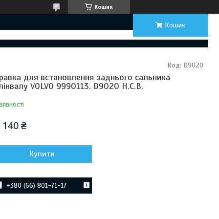
Кошик
Кошик
Код:
D9020
равка для встановлення заднього сальника
лінвалу VOLVO 9990113. D9020 H.C.B.
аявності
 140 ₴
Купити
+380 (66) 801-71-17