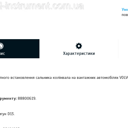
пов
пис
Характеристики
тного встановлення сальника колінвала на вантажних автомобілях VOLVO
рументу:
88800619.
гун D13.