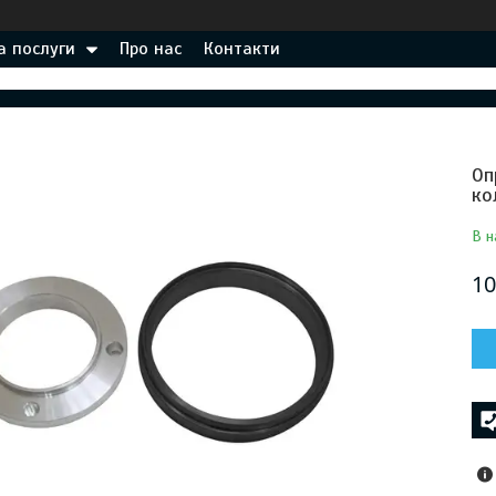
а послуги
Про нас
Контакти
Оп
ко
В н
10