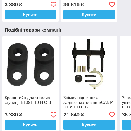
3 380
36 816
₴
₴
Купити
Купити
Подібні товари компанії
Кронштейн для знімача
Знімач підшипника
Знім
ступиці. B1391-10 H.C.B.
задньої маточини SCANIA.
унів
D1391 H.C.B
C. B
3 380
21 840
36 
₴
₴
Купити
Купити