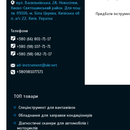
вул. Васильківська, 2А, Новосілки,
Києво-Святошинський район. Для пош
ти: 09106, м. Біла Церква, Київська об
Придбати інструме
л, а/с 22, Київ, Україна
+380 (66) 801-71-17
+380 (98) 107-71-71
+380 (98) 082-71-17
ad-instrument@ukr.net
+380981077171
ТОП товари
Спецінструмент для вантажівок
Обладнання для заправки кондиціонерів
Діагностичні сканери для автомобілів і
мотоциклів