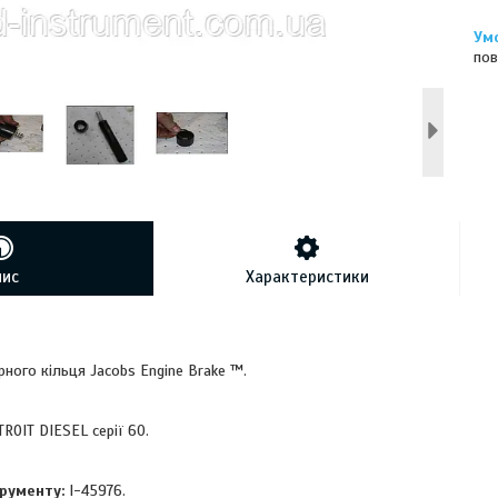
пов
пис
Характеристики
ного кільця Jacobs Engine Brake ™.
ROIT DIESEL серії 60.
рументу:
I-45976.