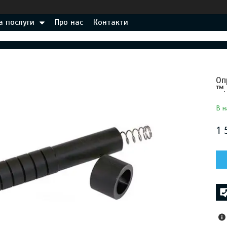
а послуги
Про нас
Контакти
Оп
™.
В н
1 