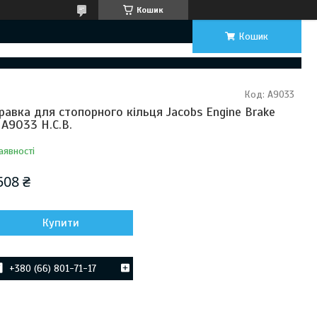
Кошик
Кошик
Код:
A9033
равка для стопорного кільця Jacobs Engine Brake
 A9033 H.C.B.
аявності
508 ₴
Купити
+380 (66) 801-71-17