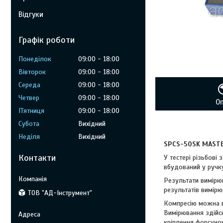
Відгуки
Графік роботи
Понеділок
09:00
18:00
Вівторок
09:00
18:00
Середа
09:00
18:00
Четвер
09:00
18:00
О
Пʼятниця
09:00
18:00
Субота
Вихідний
Неділя
Вихідний
SPCS-50SK MAST
Контакти
У тестері різьбові
вбудований у ручку
Результати вимірю
результатів вимірю
ТОВ "АД-Інструмент"
Компресію можна в
Вимірювання здійс
кріплення форсуно