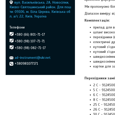
вул. Васильківська, 2А, Новосілки,
Ми пропонуємо біль
Києво-Святошинський район. Для пош
ти: 09106, м. Біла Церква, Київська об
Діапазон виміру: ві
л, а/с 22, Київ, Україна
Комплектація:
прилад для в
шланг високо
+380 (66) 801-71-17
перехідники (
+380 (98) 107-71-71
електричні д
кутовий з'єд
+380 (98) 082-71-17
кутовий з'єд
швидкознімни
ad-instrument@ukr.net
швидкознімни
+380981077171
картки для за
Перехідники замі
2 С - 9124500
5 С - 9124500
6 С - 9124500
8 С - 9124500
25 С - 912450
26 С - 912450
30 С - 912450