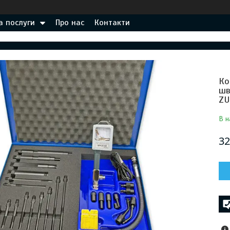
а послуги
Про нас
Контакти
Ко
шв
ZU
В н
32