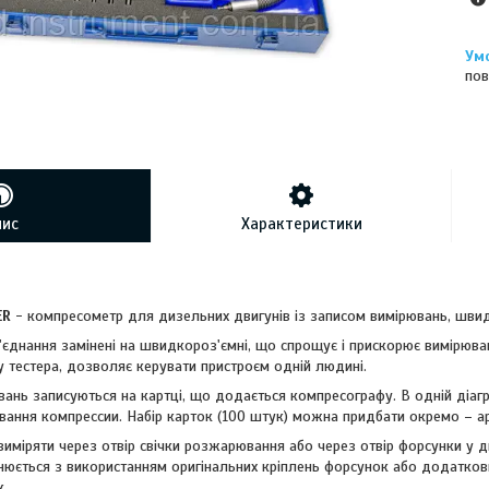
пов
пис
Характеристики
ER
- компресометр для дизельних двигунів із записом вимірювань, швид
 з'єднання замінені на швидкороз'ємні, що спрощує і прискорює вимірюва
 тестера, дозволяє керувати пристроєм одній людині.
вань записуються на картці, що додається компресографу. В одній діаг
вання компрессии. Набір карток (100 штук) можна придбати окремо – ар
иміряти через отвір свічки розжарювання або через отвір форсунки у д
нюється з використанням оригінальних кріплень форсунок або додатков
к.