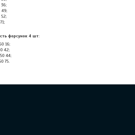
 36;
 49;
 52;
71;
ість форсунок 4 шт
:
50 16;
0 42;
50 44;
50 75.