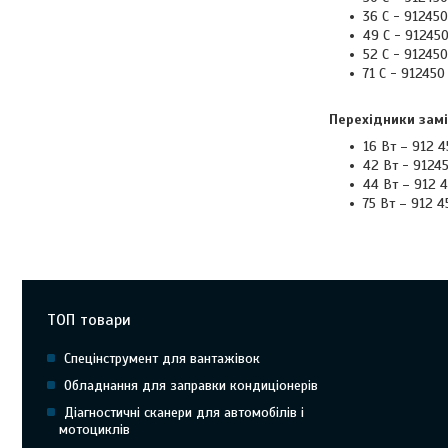
36 С - 912450
49 С - 912450
52 С - 912450
71 С - 912450 
Перехідники зам
16 Вт – 912 4
42 Вт - 91245
44 Вт – 912 4
75 Вт – 912 4
ТОП товари
Спецінструмент для вантажівок
Обладнання для заправки кондиціонерів
Діагностичні сканери для автомобілів і
мотоциклів