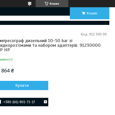
Кошик
Кошик
Код:
912 300 00
мпресограф дизельний 10-50 bar зі
идкороз'ємами та набором адаптерів. 91230000
P HP
аявності
 864 ₴
Купити
+380 (66) 801-71-17