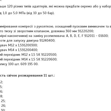
ше 120 різних типів адаптерів, які можна придбати окремо або у набор
д 1,0 до 5,0 МПа (від 10 до 50 бар).
имірювання компресії з рукояткою, оснащений пусковим вимикачем та 
го тиску зі зворотним клапаном, довжина 360 мм 91220200;
мірні наконечники) на заміну розпилювача: A, B, D, E, F 912011 - 01600;
роти для запуску двигуна 91240400;
нувач M12 x 1,591200300;
нувач M14 x 1,591200400;
й перехідник M12 x 1,5 SK 91220500;
й перехідник M14 x 1,5 SK 91220600;
пису 100 шт. 609 195 00.
сть свічок розжарювання 11 шт.:
2;
5;
6;
8;
 25;
 26;
 30;