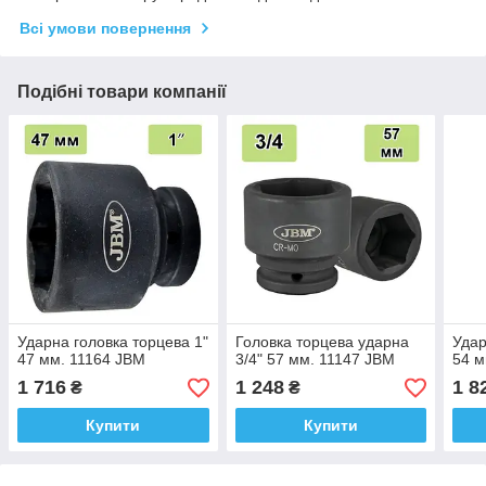
Всі умови повернення
Подібні товари компанії
Ударна головка торцева 1"
Головка торцева ударна
Удар
47 мм. 11164 JBM
3/4" 57 мм. 11147 JBM
54 м
1 716
1 248
1 8
₴
₴
Купити
Купити