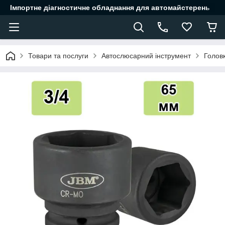
Імпортне діагностичне обладнання для автомайстерень
Товари та послуги
Автослюсарний інструмент
Головк