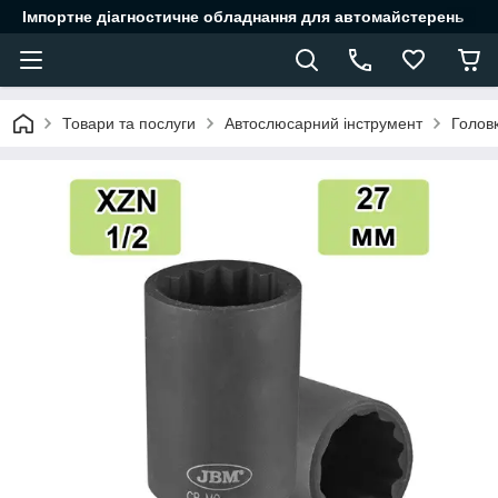
Імпортне діагностичне обладнання для автомайстерень
Товари та послуги
Автослюсарний інструмент
Головк