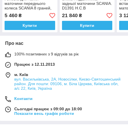
маточини переднього
задньої маточини SCANIA.
вста
колеса SCANIA 8 граней,
D1391 H.C.B
мато
95 мм. A1050-8 H.C.B
H.C.
5 460
21 840
3 1
₴
₴
Купити
Купити
Про нас
100% позитивних з 9 відгуків за рік
Працює з 12.11.2013
м. Київ
вул. Васильківська, 2А, Новосілки, Києво-Святошинський
район. Для пошти: 09106, м. Біла Церква, Київська обл,
а/с 22, Київ, Україна
Контакти
Сьогодні працює з 09:00 до 18:00
Показати весь графік роботи