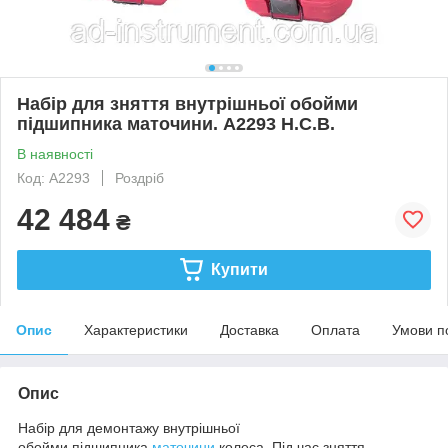
Набір для зняття внутрішньої обойми
підшипника маточини. A2293 H.C.B.
В наявності
Код: A2293
Роздріб
42 484
₴
Купити
Опис
Характеристики
Доставка
Оплата
Умови п
Опис
Набір для демонтажу внутрішньої
обойми підшипника
маточини
колеса. Під час зняття