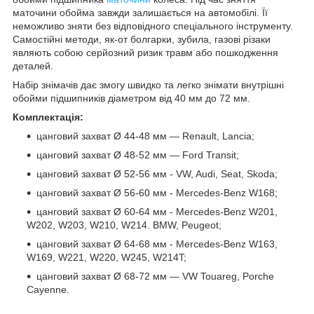
маточини обойма завжди залишається на автомобілі. Її
неможливо зняти без відповідного спеціального інструменту.
Самостійні методи, як-от болгарки, зубила, газові різаки
являють собою серйозний ризик травм або пошкодження
деталей.
Набір знімачів дає змогу швидко та легко знімати внутрішні
обойми підшипників діаметром від 40 мм до 72 мм.
Комплектація:
цанговий захват Ø 44-48 мм — Renault, Lancia;
цанговий захват Ø 48-52 мм — Ford Transit;
цанговий захват Ø 52-56 мм - VW, Audi, Seat, Skoda;
цанговий захват Ø 56-60 мм - Mercedes-Benz W168;
цанговий захват Ø 60-64 мм - Mercedes-Benz W201,
W202, W203, W210, W214. BMW, Peugeot;
цанговий захват Ø 64-68 мм - Mercedes-Benz W163,
W169, W221, W220, W245, W214T;
цанговий захват Ø 68-72 мм — VW Touareg, Porche
Cayenne.