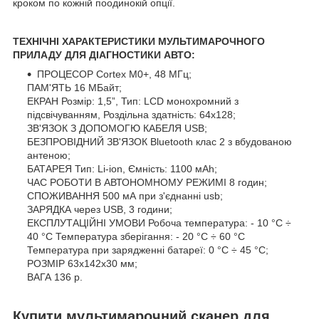
кроком по кожній поодинокій опції.
ТЕХНІЧНІ ХАРАКТЕРИСТИКИ МУЛЬТИМАРОЧНОГО
ПРИЛАДУ ДЛЯ ДІАГНОСТИКИ АВТО:
ПРОЦЕСОР Cortex M0+, 48 МГц;
ПАМ'ЯТЬ 16 МБайт;
ЕКРАН Розмір: 1,5”, Тип: LCD монохромний з
підсвічуванням, Роздільна здатність: 64x128;
ЗВ'ЯЗОК З ДОПОМОГЮ КАБЕЛЯ USB;
БЕЗПРОВІДНИЙ ЗВ'ЯЗОК Bluetooth клас 2 з вбудованою
антеною;
БАТАРЕЯ Тип: Li-ion, Ємність: 1100 мАh;
ЧАС РОБОТИ В АВТОНОМНОМУ РЕЖИМІ 8 годин;
СПОЖИВАННЯ 500 мА при з'єднанні usb;
ЗАРЯДКА через USB, 3 години;
ЕКСПЛУТАЦІЙНІ УМОВИ Робоча температура: - 10 °C ÷
40 °C Температура зберігання: - 20 °C ÷ 60 °C
Температура при зарядженні батареї: 0 °C ÷ 45 °C;
РОЗМІР 63x142x30 мм;
ВАГА 136 р.
Купити мультимарочний сканер для