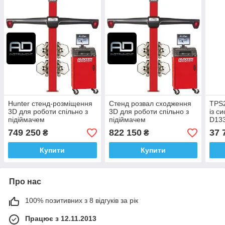
Hunter стенд-розміщення
Стенд розвал сходження
TPS2
3D для роботи спільно з
3D для роботи спільно з
із с
підіймачем
підіймачем
D13
749 250
822 150
37 
₴
₴
Купити
Купити
Про нас
100% позитивних з 8 відгуків за рік
Працює з 12.11.2013