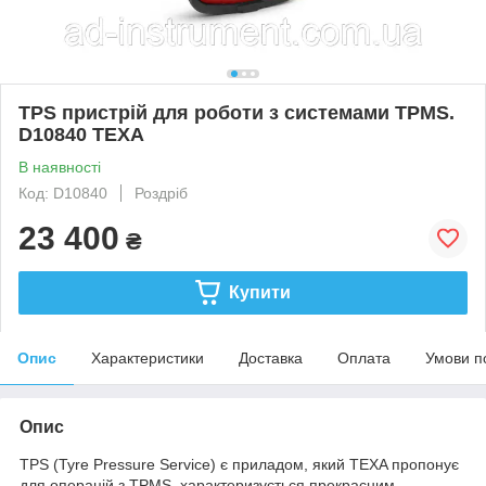
TPS пристрій для роботи з системами TPMS.
D10840 TEXA
В наявності
Код: D10840
Роздріб
23 400
₴
Купити
Опис
Характеристики
Доставка
Оплата
Умови п
Опис
TPS (Tyre Pressure Service) є приладом, який TEXA пропонує
для операцій з TPMS, характеризується прекрасним