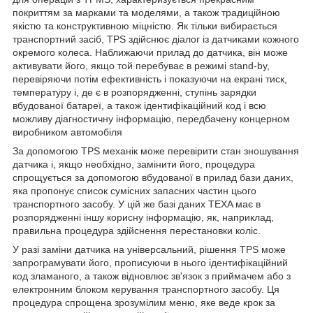
покриттям за марками та моделями, а також традиційною
якістю та конструктивною міцністю. Як тільки вибирається
транспортний засіб, TPS здійснює діалог із датчиками кожного
окремого колеса. Наближаючи прилад до датчика, він може
активувати його, якщо той перебуває в режимі stand-by,
перевіряючи потім ефективність і показуючи на екрані тиск,
температуру і, де є в розпорядженні, ступінь зарядки
вбудованої батареї, а також ідентифікаційний код і всю
можливу діагностичну інформацію, передбачену концерном
виробником автомобіля
За допомогою TPS механік може перевірити стан зношування
датчика і, якщо необхідно, замінити його, процедура
спрощується за допомогою вбудованої в прилад бази даних,
яка пропонує список сумісних запасних частин цього
транспортного засобу. У цій же базі даних TEXA має в
розпорядженні іншу корисну інформацію, як, наприклад,
правильна процедура здійснення перестановки коліс.
У разі заміни датчика на універсальний, рішення TPS може
запрограмувати його, прописуючи в нього ідентифікаційний
код зламаного, а також відновлює зв'язок з приймачем або з
електронним блоком керування транспортного засобу. Ця
процедура спрощена зрозумілим меню, яке веде крок за