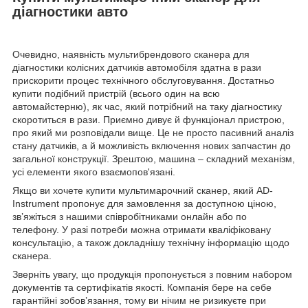
діагностики авто
Очевидно, наявність мультибрендового сканера для
діагностики колісних датчиків автомобіля здатна в рази
прискорити процес технічного обслуговування. Достатньо
купити подібний пристрій (всього один на всю
автомайстерню), як час, який потрібний на таку діагностику
скоротиться в рази. Приємно дивує й функціонал пристрою,
про який ми розповідали вище. Це не просто пасивний аналіз
стану датчиків, а й можливість включення нових запчастин до
загальної конструкції. Зрештою, машина – складний механізм,
усі елементи якого взаємопов'язані.
Якщо ви хочете купити мультимарочний сканер, який AD-
Instrument пропонує для замовлення за доступною ціною,
зв’яжіться з нашими співробітниками онлайн або по
телефону. У разі потреби можна отримати кваліфіковану
консультацію, а також докладнішу технічну інформацію щодо
сканера.
Зверніть увагу, що продукція пропонується з повним набором
документів та сертифікатів якості. Компанія бере на себе
гарантійні зобов’язання, тому ви нічим не ризикуєте при