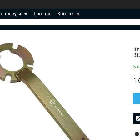
а послуги
Про нас
Контакти
Кл
B1
В н
1 