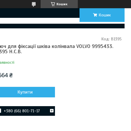
Кошик
Кошик
Код:
B1395
юч для фіксації шківа колінвала VOLVO 9995433.
395 H.C.B.
аявності
664 ₴
Купити
+380 (66) 801-71-17