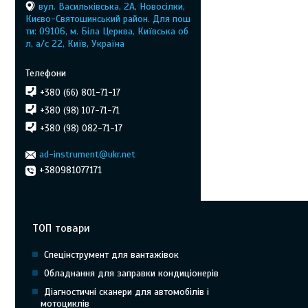
вул. Васильківська, 2А, Новосілки,
Києво-Святошинський район. Для пош
ти: 09106, м. Біла Церква, Київська об
л, а/с 22, Київ, Україна
+380 (66) 801-71-17
+380 (98) 107-71-71
+380 (98) 082-71-17
ad-instrument@ukr.net
+380981077171
ТОП товари
Спецінструмент для вантажівок
Обладнання для заправки кондиціонерів
Діагностичні сканери для автомобілів і
мотоциклів