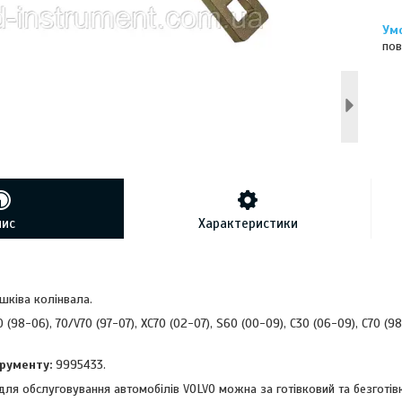
пов
пис
Характеристики
шківа колінвала.
 (98-06), 70/V70 (97-07), XC70 (02-07), S60 (00-09), C30 (06-09), C70 (9
рументу:
9995433.
для обслуговування автомобілів VOLVO можна за готівковий та безготі