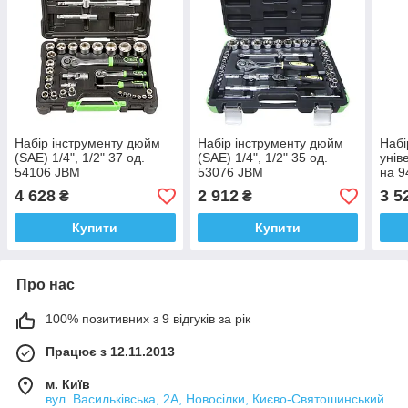
Набір інструменту дюйм
Набір інструменту дюйм
Набі
(SAE) 1/4", 1/2" 37 од.
(SAE) 1/4", 1/2" 35 од.
унів
54106 JBM
53076 JBM
на 9
4 628
2 912
3 5
₴
₴
Купити
Купити
Про нас
100% позитивних з 9 відгуків за рік
Працює з 12.11.2013
м. Київ
вул. Васильківська, 2А, Новосілки, Києво-Святошинський