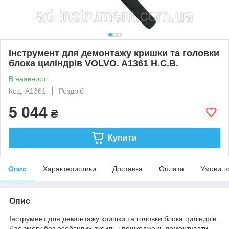
Інструмент для демонтажу кришки та головки
блока циліндрів VOLVO. A1361 H.C.B.
В наявності
Код: A1361
Роздріб
5 044
₴
Купити
Опис
Характеристики
Доставка
Оплата
Умови п
Опис
Інструмент для демонтажу кришки та головки блока циліндрів.
Дає змогу без особливих зусиль і пошкоджень демонтувати