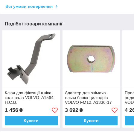
Всі умови повернення
Подібні товари компанії
Ключ для фіксації шківа
Адаптер для знімача
Прис
колінвала VOLVO. A1564
гільзи блока циліндрів
подв
H.C.B.
VOLVO FM12. A1336-17
VOL
H.C.B
CHR
1 456
3 692
4 2
₴
₴
A163
Купити
Купити