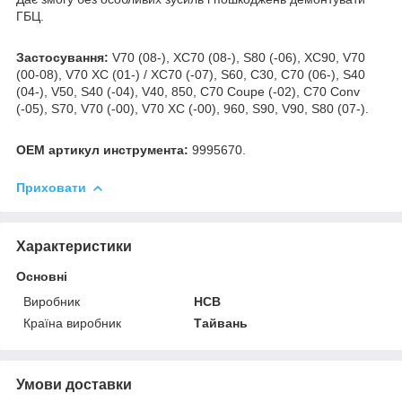
ГБЦ.
Застосування:
V70 (08-), XC70 (08-), S80 (-06), XC90, V70
(00-08), V70 XC (01-) / XC70 (-07), S60, C30, C70 (06-), S40
(04-), V50, S40 (-04), V40, 850, C70 Coupe (-02), C70 Conv
(-05), S70, V70 (-00), V70 XC (-00), 960, S90, V90, S80 (07-).
OEM артикул инструмента:
9995670.
Приховати
Характеристики
Основні
Виробник
HCB
Країна виробник
Тайвань
Умови доставки