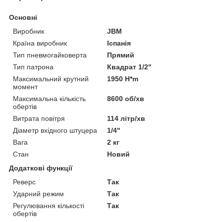
Основні
Виробник
JBM
Країна виробник
Іспанія
Тип пневмогайковерта
Прямий
Тип патрона
Квадрат 1/2"
Максимальний крутний
1950 H*m
момент
Максимальна кількість
8600 об/хв
обертів
Витрата повітря
114 літр/хв
Діаметр вхідного штуцера
1/4"
Вага
2 кг
Стан
Новий
Додаткові функції
Реверс
Так
Ударний режим
Так
Регулювання кількості
Так
обертів