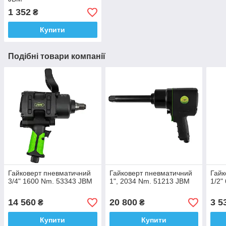
1 352
₴
Купити
Подібні товари компанії
Гайковерт пневматичний
Гайковерт пневматичний
Гайк
3/4" 1600 Nm. 53343 JBM
1", 2034 Nm. 51213 JBM
1/2"
14 560
20 800
3 5
₴
₴
Купити
Купити