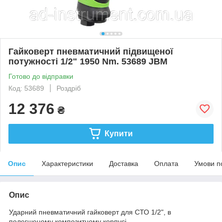
Гайковерт пневматичний підвищеної
потужності 1/2" 1950 Nm. 53689 JBM
Готово до відправки
Код: 53689
Роздріб
12 376
₴
Купити
Опис
Характеристики
Доставка
Оплата
Умови п
Опис
Ударний пневматичний гайковерт для СТО 1/2", в
полегшеному композитному корпусі.