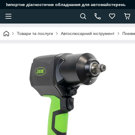
Імпортне діагностичне обладнання для автомайстерень
Товари та послуги
Автослюсарний інструмент
Пневм