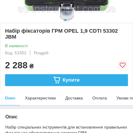
Набір фіксаторів ГРМ OPEL 1,9 CDTI 53302
JBM
В наявності
Код: 53302
Роздріб
2 288
₴
Купити
Опис
Характеристики
Доставка
Оплата
Умови п
Опис
Набір спеціальних інструментів для встановлення правильних
фаз під час обслуговування системи ГРМ.