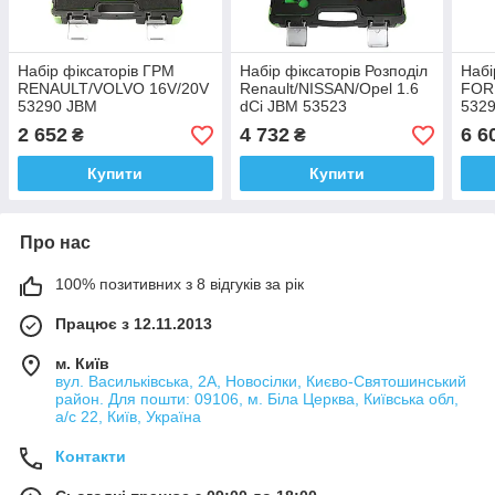
Набір фіксаторів ГРМ
Набір фіксаторів Розподіл
Набі
RENAULT/VOLVO 16V/20V
Renault/NISSAN/Opel 1.6
FORD
53290 JBM
dCi JBM 53523
532
2 652
4 732
6 6
₴
₴
Купити
Купити
Про нас
100% позитивних з 8 відгуків за рік
Працює з 12.11.2013
м. Київ
вул. Васильківська, 2А, Новосілки, Києво-Святошинський
район. Для пошти: 09106, м. Біла Церква, Київська обл,
а/с 22, Київ, Україна
Контакти