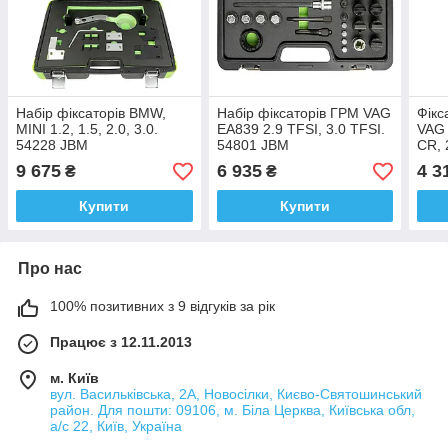
Набір фіксаторів BMW,
Набір фіксаторів ГРМ VAG
Фікс
MINI 1.2, 1.5, 2.0, 3.0.
EA839 2.9 TFSI, 3.0 TFSI.
VAG 
54228 JBM
54801 JBM
CR, 
9 675
6 935
4 3
₴
₴
Купити
Купити
Про нас
100% позитивних з 9 відгуків за рік
Працює з 12.11.2013
м. Київ
вул. Васильківська, 2А, Новосілки, Києво-Святошинський
район. Для пошти: 09106, м. Біла Церква, Київська обл,
а/с 22, Київ, Україна