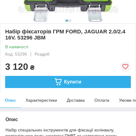
Набір фіксаторів ГРМ FORD, JAGUAR 2.0/2.4
16V. 53296 JBM
В наявності
Код: 53296
Роздріб
3 120
₴
Купити
Опис
Характеристики
Доставка
Оплата
Умови п
Опис
Набір спеціальних інструментів для фіксації колінвалу,
розподільчого валу, шестерні ПНВТ та натягувача паску.