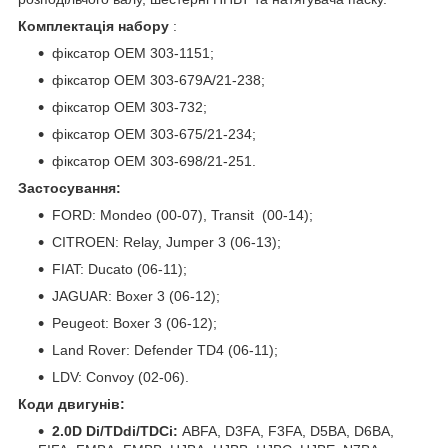
Комплектація набору
:
фіксатор OEM 303-1151;
фіксатор OEM 303-679А/21-238;
фіксатор OEM 303-732;
фіксатор OEM 303-675/21-234;
фіксатор OEM 303-698/21-251.
Застосування:
FORD: Mondeo (00-07), Transit (00-14);
CITROEN: Relay, Jumper 3 (06-13);
FIAT: Ducato (06-11);
JAGUAR: Boxer 3 (06-12);
Peugeot: Boxer 3 (06-12);
Land Rover: Defender TD4 (06-11);
LDV: Convoy (02-06).
Коди двигунів:
2.0D Di/TDdi/TDCi:
ABFA, D3FA, F3FA, D5BA, D6BA,