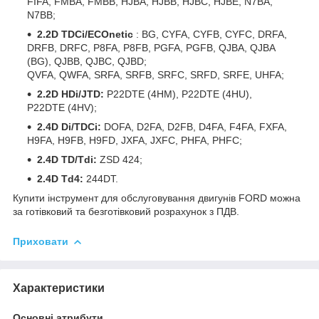
FIFA, FMBA, FMBB, HJBA, HJBB, HJBC, HJBE, N7BA,
N7BB;
2.2D TDCi/ECOnetic
: BG, CYFA, CYFB, CYFC, DRFA,
DRFB, DRFC, P8FA, P8FB, PGFA, PGFB, QJBA, QJBA
(BG), QJBB, QJBC, QJBD;
QVFA, QWFA, SRFA, SRFB, SRFC, SRFD, SRFE, UHFA;
2.2D HDi/JTD:
P22DTE (4HM), P22DTE (4HU),
P22DTE (4HV);
2.4D Di/TDCi:
DOFA, D2FA, D2FB, D4FA, F4FA, FXFA,
H9FA, H9FB, H9FD, JXFA, JXFC, PHFA, PHFC;
2.4D TD/Tdi:
ZSD 424;
2.4D Td4:
244DT.
Купити інструмент для обслуговування двигунів FORD можна
за готівковий та безготівковий розрахунок з ПДВ.
Приховати
Характеристики
Основні атрибути