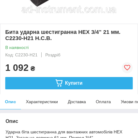
Бита ударна шестигранна HEX 3/4" 21 мм.
C2230-H21 H.C.B.
В наявності
Код: C2230-H21
Роздріб
1 092
₴
Купити
Опис
Характеристики
Доставка
Оплата
Умови п
Опис
Ударна біта шестигранна для вантажних автомобілів HEX
H21. Загальна довжина 61 мм. Привод 3/4".