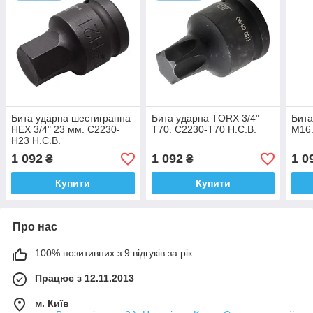
Бита ударна шестигранна
Бита ударна TORX 3/4"
Бита
HEX 3/4" 23 мм. C2230-
T70. C2230-T70 H.C.B.
M16.
H23 H.C.B.
1 092
1 092
1 0
₴
₴
Купити
Купити
Про нас
100% позитивних з 9 відгуків за рік
Працює з 12.11.2013
м. Київ