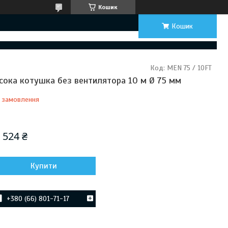
Кошик
Кошик
Код:
MEN 75 / 10FT
сока котушка без вентилятора 10 м Ø 75 мм
 замовлення
Відправка з 23 серпня 2026
 524 ₴
Купити
+380 (66) 801-71-17