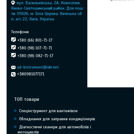
вул. Васильківська, 2А, Новосілки,
Києво-Святошинський район. Для пош
ти: 09106, м. Біла Церква, Київська об
л, а/с 22, Київ, Україна
+380 (66) 801-71-17
+380 (98) 107-71-71
+380 (98) 082-71-17
ad-instrument@ukr.net
+380981077171
ТОП товари
Спецінструмент для вантажівок
Обладнання для заправки кондиціонерів
Діагностичні сканери для автомобілів і
мотоциклів