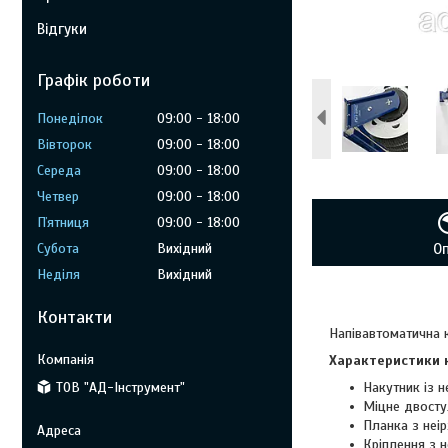
Відгуки
Графік роботи
Понеділок
09:00
18:00
Вівторок
09:00
18:00
Середа
09:00
18:00
Четвер
09:00
18:00
Пʼятниця
09:00
18:00
Субота
Вихідний
О
Неділя
Вихідний
Контакти
Напівавтоматична
Характеристики 
ТОВ "АД-Інструмент"
Накутник із н
Міцне двосту
Планка з неір
Кріплення з н