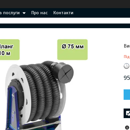
а послуги
Про нас
Контакти
Ви
Під
95