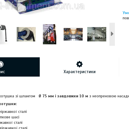
пов
пис
Характеристики
 котушка зі шлангом
Ø 75 мм
і завдовжки 10 м
з неопреновою насад
котушки:
еіржавкої сталі
лкове шасі
жавкої сталі
еіржавкої сталі