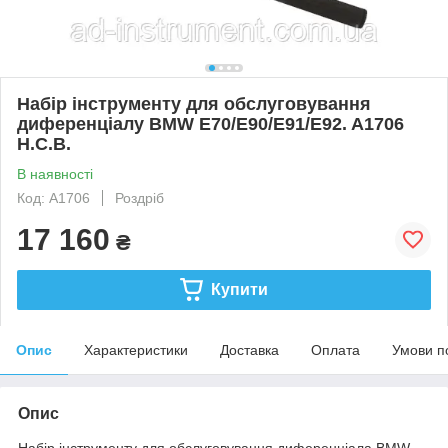
Набір інструменту для обслуговування
диференціалу BMW E70/E90/E91/E92. A1706
H.C.B.
В наявності
Код: A1706
Роздріб
17 160
₴
Купити
Опис
Характеристики
Доставка
Оплата
Умови п
Опис
Набір інструменту для обслуговування диференціала BMW.