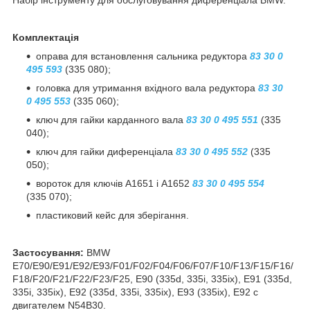
Комплектація
оправа для встановлення сальника редуктора
83 30 0
495 593
(335 080);
головка для утримання вхідного вала редуктора
83 30
0 495 553
(335 060);
ключ для гайки карданного вала
83 30 0 495 551
(335
040);
ключ для гайки диференціала
83 30 0 495 552
(335
050);
вороток для ключів A1651 і A1652
83 30 0 495 554
(335 070);
пластиковий кейс для зберігання.
Застосування:
BMW
E70/E90/E91/E92/E93/F01/F02/F04/F06/F07/F10/F13/F15/F16/
F18/F20/F21/F22/F23/F25, E90 (335d, 335i, 335ix), E91 (335d,
335i, 335ix), E92 (335d, 335i, 335ix), E93 (335ix), E92 с
двигателем N54B30.