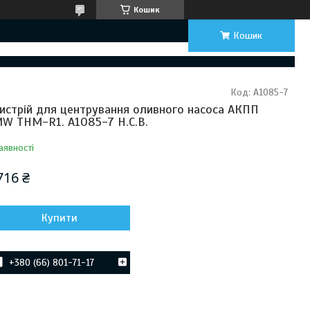
Кошик
Кошик
Код:
A1085-7
истрій для центрування оливного насоса АКПП
W THM-R1. A1085-7 H.C.B.
аявності
716 ₴
Купити
+380 (66) 801-71-17