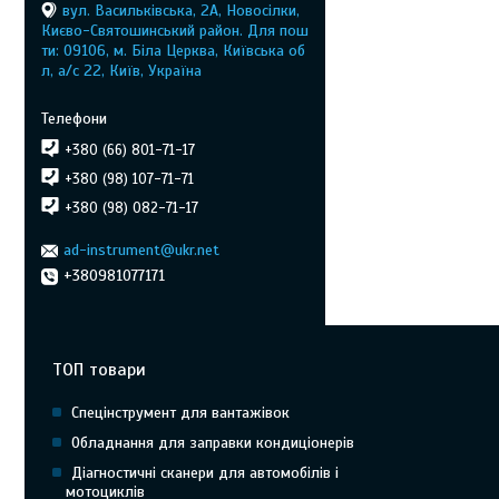
вул. Васильківська, 2А, Новосілки,
Києво-Святошинський район. Для пош
ти: 09106, м. Біла Церква, Київська об
л, а/с 22, Київ, Україна
+380 (66) 801-71-17
+380 (98) 107-71-71
+380 (98) 082-71-17
ad-instrument@ukr.net
+380981077171
ТОП товари
Спецінструмент для вантажівок
Обладнання для заправки кондиціонерів
Діагностичні сканери для автомобілів і
мотоциклів