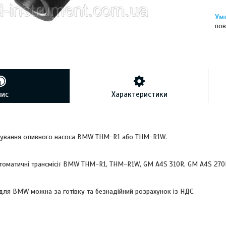
пов
пис
Характеристики
трування оливного насоса BMW THM-R1 або THM-R1W.
томатичні трансмісії BMW THM-R1, THM-R1W, GM A4S 310R, GM A4S 270
 для BMW можна за готівку та безнадійний розрахунок із НДС.