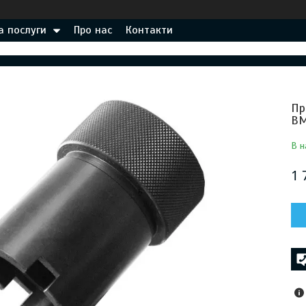
а послуги
Про нас
Контакти
Пр
BM
В н
1 