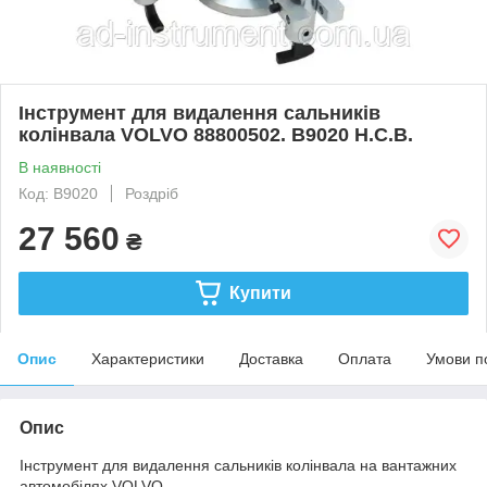
Інструмент для видалення сальників
колінвала VOLVO 88800502. B9020 H.C.B.
В наявності
Код: B9020
Роздріб
27 560
₴
Купити
Опис
Характеристики
Доставка
Оплата
Умови п
Опис
Інструмент для видалення сальників колінвала на вантажних
автомобілях VOLVO.