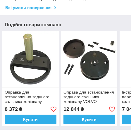
Всі умови повернення
Подібні товари компанії
Оправка для
Оправа для встановлення
Інст
встановлення заднього
заднього сальника
пере
сальника колінвалу
колінвалу VOLVO
колі
VOLVO. B1610 H.C.B.
9998238. B1581 H.C.B.
H.C.
8 372
12 844
7 0
₴
₴
Купити
Купити