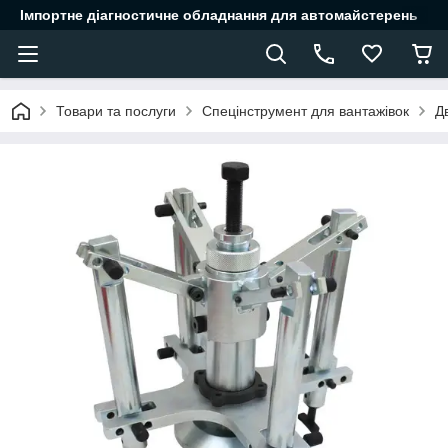
Імпортне діагностичне обладнання для автомайстерень
Товари та послуги
Спецінструмент для вантажівок
Д