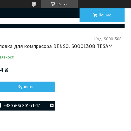
Кошик
Кошик
Код:
S0001308
ловка для компресора DENSO. S0001308 TESAM
аявності
4 ₴
Купити
+380 (66) 801-71-17