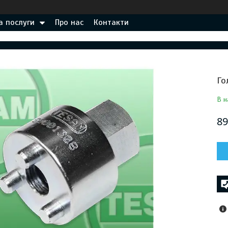
а послуги
Про нас
Контакти
Го
В н
89