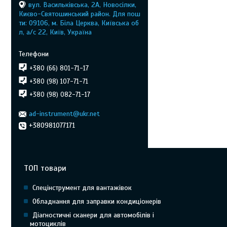
вул. Васильківська, 2А, Новосілки,
Києво-Святошинський район. Для пош
ти: 09106, м. Біла Церква, Київська об
л, а/с 22, Київ, Україна
+380 (66) 801-71-17
+380 (98) 107-71-71
+380 (98) 082-71-17
ad-instrument@ukr.net
+380981077171
ТОП товари
Спецінструмент для вантажівок
Обладнання для заправки кондиціонерів
Діагностичні сканери для автомобілів і
мотоциклів